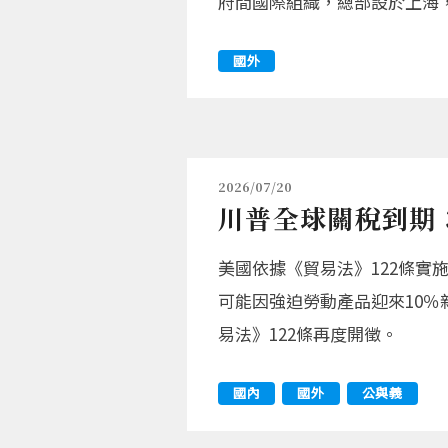
府間國際組織，總部設於上海，
國外
2026/07/20
川普全球關稅到期 
美國依據《貿易法》122條實
可能因強迫勞動產品迎來10％
易法》122條再度開徵。
國內
國外
公與義