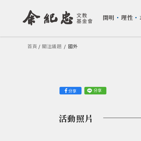
開明
・
理性
・
您在這裡
首頁
/
關注議題
/
國外
分享
分享
活動照片