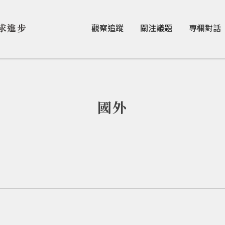
Jump to Main content
Jump to Navigation
求進步
觀察追蹤
關注議題
專欄對話
國外