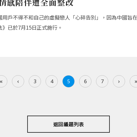
I情感陪伴遭全面整改
國用戶不得不和自己的虛擬戀人「心碎告別」，因為中國旨
》已於7月15日正式施行。
«
‹
›
3
4
5
6
7
返回議題列表