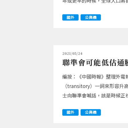
年或更早的時候，全球人口將
國外
公與義
2021/05/24
聯準會可能低估通
編按：《中國時報》整理外電
（transitory）一詞
士向聯準會喊話，該是時候正
國外
公與義