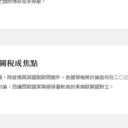
之間的博弈從未停歇。
碳關稅成焦點
場，除疫情與英國脫歐問題外，各國領袖將討論如何在二○
討論，恐讓西歐國家與碳排量較高的東南歐窮國對立。