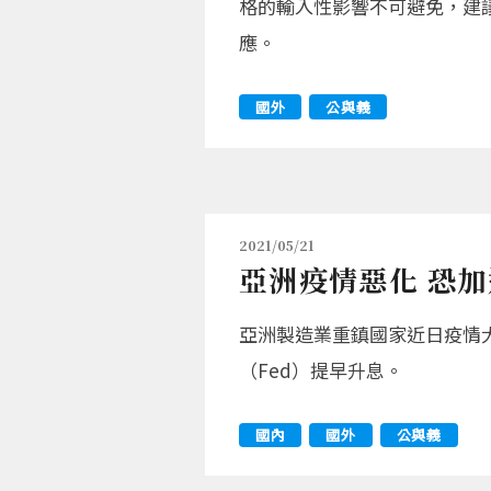
格的輸入性影響不可避免，建
應。
國外
公與義
2021/05/21
亞洲疫情惡化 恐
亞洲製造業重鎮國家近日疫情
（Fed）提早升息。
國內
國外
公與義