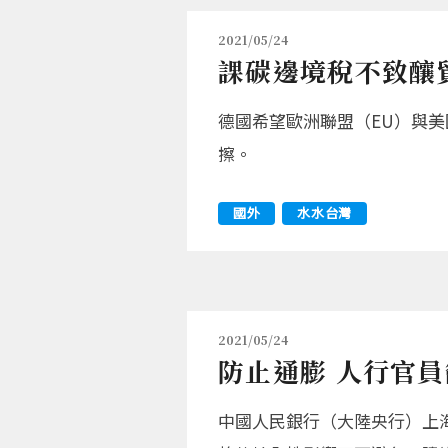
2021/05/24
課碳邊境稅不致釀
德國希望歐洲聯盟（EU）與
擦。
國外
水水台灣
2021/05/24
防止通膨 人行官
中國人民銀行（大陸央行）上