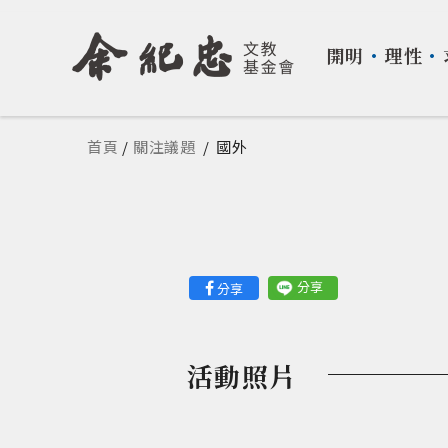
開明
・
理性
・
您在這裡
首頁
/
關注議題
/
國外
分享
分享
活動照片