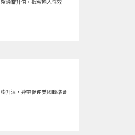
民幣適當升值，抵禦輸入性效
通膨升溫，連帶促使美國聯準會