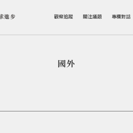
Jump to Main content
Jump to Navigation
求進步
觀察追蹤
關注議題
專欄對話
國外