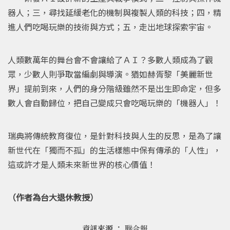
器人；三，尋找延緩老化的機制與複製人類的科技；四，精
進人們吃喝玩樂的技術與方式；五，走出地球探索宇宙。
人類數萬年的舞台會不會讓給了ＡＩ？多數人類成為了觀
眾，少數人則爭取當編劇與導演。猶如赫胥黎「美麗新世
界」提前到來，人們的身分階級雖然不是出生即命定，但多
數人會自動歸位，把自己變成只會吃喝玩樂的「機器人」！
瑞典將傳統教育復位，是針對科技與人生的反思，是為了讓
新世代在「獨而不孤」的生活樣態中保有傳承的「人性」，
這或許才是人類未來新世界的核心價值！
（作者為台大退休教授）
資訊來源 ：
聯合報