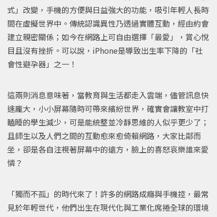
式」改變，手機的方便與日益強大的功能，吸引年輕人長時
間在虛擬世界中。傳統認識異性乃透過實體互動，經由約會
建立親密關係；如今在網路上可自由選擇「最愛」，賞心悅
目且沒有挫折。可以說，iPhone是導致出生率下降的「社
會性避孕器」之一！
這兩則消息意味著，當教育與生活都走入雲端，儘管訊息快
速龐大，小小屏幕隨時可帶來繽紛世界，確實會讓教室中打
瞌睡的學生減少，可是能統整並冷靜思維的人似乎更少了；
且師生以及人們之間的互動愈來愈倚賴網路，大家比鄰而
坐，卻是各自注視著屏幕中的遠方，臉上的喜怒哀樂誰來愛
憐？
「獨而不孤」的時代來了！許多的網路成癮與手機控，最常
見於年輕世代，他們出生在現代化與工業化席捲全球的環境