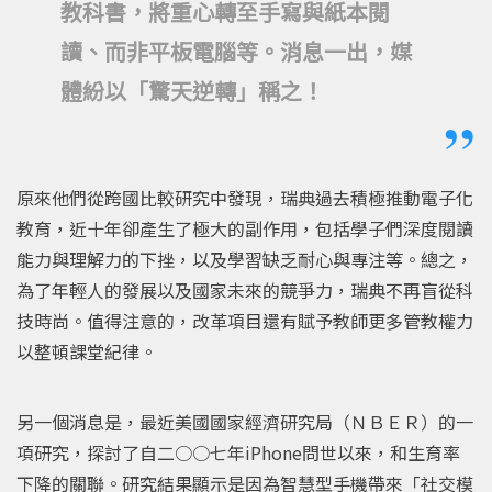
教科書，將重心轉至手寫與紙本閱
讀、而非平板電腦等。消息一出，媒
體紛以「驚天逆轉」稱之！
原來他們從跨國比較研究中發現，瑞典過去積極推動電子化
教育，近十年卻產生了極大的副作用，包括學子們深度閱讀
能力與理解力的下挫，以及學習缺乏耐心與專注等。總之，
為了年輕人的發展以及國家未來的競爭力，瑞典不再盲從科
技時尚。值得注意的，改革項目還有賦予教師更多管教權力
以整頓課堂紀律。
另一個消息是，最近美國國家經濟研究局（ＮＢＥＲ）的一
項研究，探討了自二○○七年iPhone問世以來，和生育率
下降的關聯。研究結果顯示是因為智慧型手機帶來「社交模