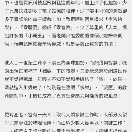
中，也是資訊科技起飛與猛進的年代，加上少子化趨勢，少
了兄弟姊妹卻多了電子設備的陪伴，少了鄰里同儕的遊戲卻
多了書桌前的電子遊戲！加上教育體制盲目追求「學習快
樂」，「零體罰」變成「零管教」，少了尊重的「人本」慣
出許多的「小霸王」，而老師只能委屈的像個小媳婦來伺
候。瑞典試圖恢復學習權威，就是要防止教育的崩壞！
進入廿一世紀生育率下滑已為全球趨勢，而網路與智慧手機
的出現正填補了「獨處」下的寂寥，只要能悠遊於網路世界
就不覺得孤單，年輕人不知不覺和手機結了「昏」，於是一
滑就進入卅幾歲了！特別是在強調「快樂」、「減壓」的教
育體制中，手機也成為了真實社會壓力與挫折的避風港！
更有甚者，當有一天ＡＩ取代人類多數工作時，大部分人似
乎只需專注於吃喝玩樂、而由極少數人從事以下關鍵工作：
一，研發ＡＩ設計新的生產與戰爭模式；二，控制與操作機