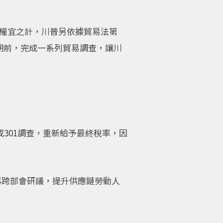
為權宜之計，川普另依據貿易法第
到期前，完成一系列貿易調查，讓川
成301調查，重新給予最終稅率，因
再跨部會研議，提升供應鏈勞動人