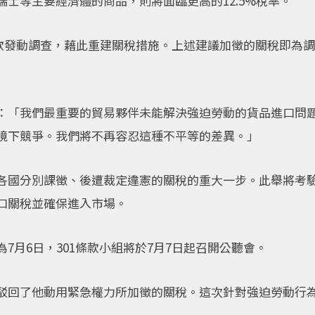
士等主要經濟體的商品，則將面臨更高的12.5%稅率。
1條款發動調查，藉此重建關稅措施。上述建議加徵的關稅即為
：「我們最重要的貿易夥伴未能解決強迫勞動的貨品進口問
境下競爭。我們將不再容忍這種不平等的差異。」
各國分別課徵、後遭裁定違憲的關稅的重大一步。此舉將考
口關稅並確保進入市場。
7月6日，301條款小組將於7月7日起召開公聽會。
院駁回了他動用緊急權力所加徵的關稅。這次針對強迫勞動行為的