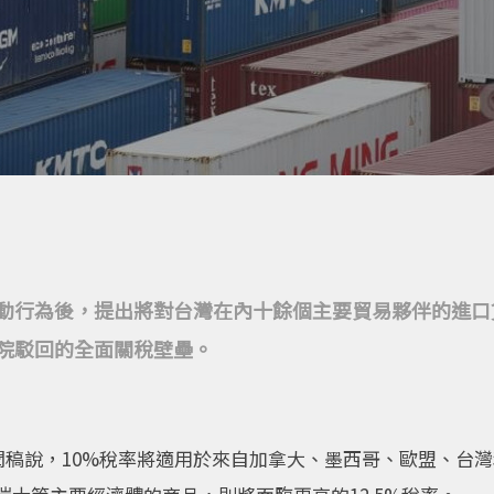
動行為後，提出將對台灣在內十餘個主要貿易夥伴的進口貨品
院駁回的全面關稅壁壘。
新聞稿說，10%稅率將適用於來自加拿大、墨西哥、歐盟、台