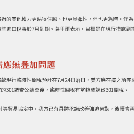
考慮過的其他權力更站得住腳、也更具彈性，但也更耗時。作
但這些進口稅將於7月到期。葛里爾表示，目標是在現行措施
諾應無疊加問題
條款現行臨時性關稅預計在7月24日落日，美方應在這之前完
的301調查公聽會後，臨時性關稅有望轉成課徵301關稅。
T對等貿易協定中，我方已有具體承諾改善強迫勞動，後續會