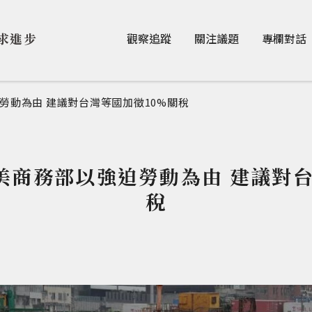
Jump to Main content
Jump to Navigation
求進步
觀察追蹤
關注議題
專欄對話
勞動為由 建議對台灣等國加徵10%關稅
！美商務部以強迫勞動為由 建議對台
稅