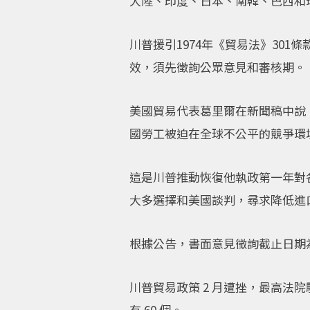
大陸、印度、日本、南韓、巴西和瑞
川普援引1974年《貿易法》30
效，須先徵詢公眾意見和審核期。
美國貿易代表葛里爾在新聞稿中說
國勞工被迫在全球不公平的競爭環
這是川普推動恢復他執政第一年對
大多選擇和美國談判，尋求降低進
根據公告，書面意見徵詢截止日期為
川普貿易政策 2 月遭挫，最高法
有 60 個。