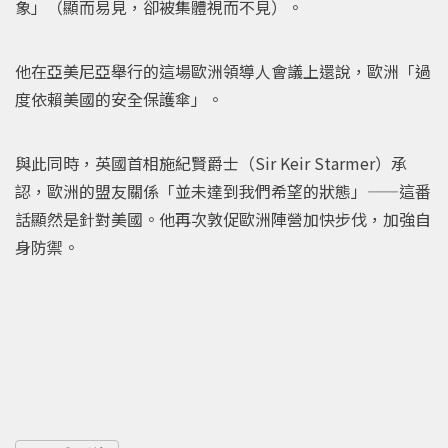
象」（顯而易見，卻被集體視而不見）。
他在亞美尼亞舉行的這場歐洲領導人會議上還說，歐洲「過
度依賴美國的安全保護傘」。
與此同時，英國首相施紀賢爵士（Sir Keir Starmer）承
認，歐洲的盟友關係「並未達到我們希望的狀態」——這番
話顯然是針對美國。他再次敦促歐洲陣營加快步伐，加強自
身防禦。