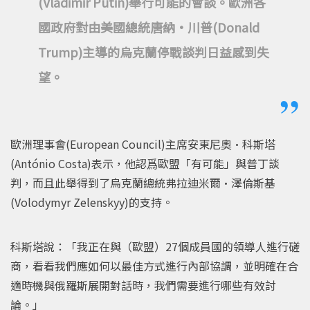
(Vladimir Putin)舉行可能的會談。歐洲各
國政府對由美國總統唐納•川普(Donald
Trump)主導的烏克蘭停戰談判日益感到失
望。
歐洲理事會(European Council)主席安東尼奧•科斯塔
(António Costa)表示，他認爲歐盟「有可能」與普丁談
判，而且此舉得到了烏克蘭總統弗拉迪米爾•澤倫斯基
(Volodymyr Zelenskyy)的支持。
科斯塔說：「我正在與（歐盟）27個成員國的領導人進行磋
商，看看我們應如何以最佳方式進行內部協調，並明確在合
適時機與俄羅斯展開對話時，我們需要進行哪些有效討
論。」