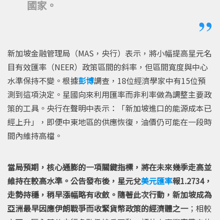
國家。
新加坡金融管理局（MAS，央行）表示，將小幅提高星元名
目有效匯率（NEER）政策區間的斜率，但區間寬度與中心
水準保持不變。根據
彭博
調查，18位經濟學家中有15位預
測到這項決定。星國向來利用匯率而非利率做為調整主要政
策的工具。央行在聲明中表示：「新加坡進口的能源成本已
經上升」，即便中東地區的供應恢復，油價仍可能在一段時
間內維持高檔。
當局預期，核心通膨的一項關鍵指標，將在未來幾季走高並
維持在較高水準。公告發布後，星元兌
美元匯率
報1.2734，
走勢持穩，稍早漲幅略有收斂。隨著此次行動，新加坡成為
亞洲最早因應伊朗戰爭而收緊貨幣政策的經濟體之一
；相較