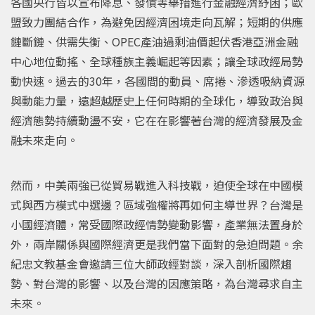
各國央行皆以宣布降息、發債等舉措進行金融經濟紓困；歐
盟致力團結合作，為避免因經濟困境走向瓦解；短期的供應
鏈斷鏈、供需失衡、OPEC產油過剩油價起伏香港亞洲金融
中心地位動搖、全球種族主義崛起等因素；讓全球政經局勢
動快速。過去的30年，各國間的動員、席捲、滲透吸納資源
與動能力量，遠超越歷史上任何時期的全球化，導致政治與
經濟態勢持續動盪不安，它在在影響著台灣的經濟發展及金
融未來走向。
然而，中美兩強已從貿易戰進入科技戰，迫使全球在中國模
式與西方模式中選邊？區域強權將再如何主導世界？台灣是
小國經濟體，常受國際政經情勢變動影響，產業無法置身於
外，兩岸關係與國際經濟更是我們當下面對的急迫問題。余
紀忠文教基金會邀請三位大師政經對談，深入剖析國際趨
勢、對台灣的影響、以及台灣的因應策略，為台灣尋求自主
未來。