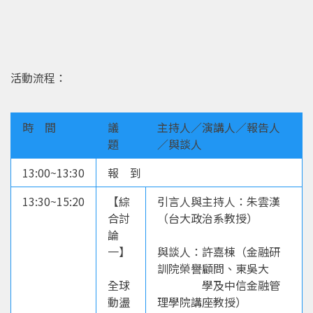
活動流程：
時 間
議
主持人／演講人／報告人
題
／與談人
13:00~13:30
報 到
13:30~15:20
【綜
引言人與主持人：朱雲漢
合討
（台大政治系教授）
論
一】
與談人：許嘉棟（金融研
訓院榮譽顧問、東吳大
全球
學及中信金融管
動盪
理學院講座教授）