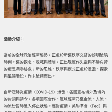
活動介紹：
當前的全球政治經濟態勢，正處於新舊秩序交替的黎明破曉
時刻。舊的觀念、規範與體制，正出現運作失靈與不勝負荷
的疲乏凋零跡象；新的思維、秩序與模式正處於激盪、探索
與醞釀階段，尚未破繭而出。
自新冠肺炎疫情（COVID-19）爆發，各國宣布境外及境內
的封鎖與禁令，各項國際合作、區域經濟乃至金流、人流、
物流皆暫時進入停止狀態。應對疫情，美聯準會（Fed）與