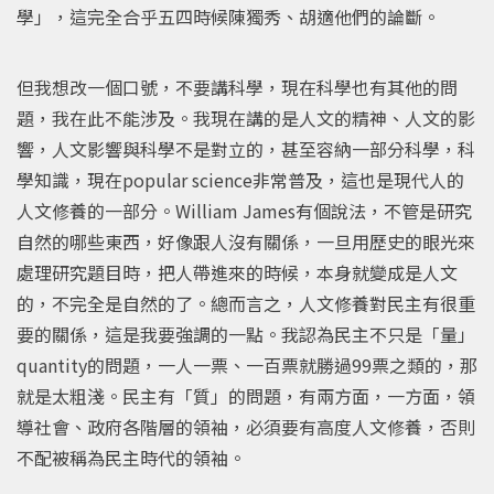
學」，這完全合乎五四時候陳獨秀、胡適他們的論斷。
但我想改一個口號，不要講科學，現在科學也有其他的問
題，我在此不能涉及。我現在講的是人文的精神、人文的影
響，人文影響與科學不是對立的，甚至容納一部分科學，科
學知識，現在popular science非常普及，這也是現代人的
人文修養的一部分。William James有個說法，不管是研究
自然的哪些東西，好像跟人沒有關係，一旦用歷史的眼光來
處理研究題目時，把人帶進來的時候，本身就變成是人文
的，不完全是自然的了。總而言之，人文修養對民主有很重
要的關係，這是我要強調的一點。我認為民主不只是「量」
quantity的問題，一人一票、一百票就勝過99票之類的，那
就是太粗淺。民主有「質」的問題，有兩方面，一方面，領
導社會、政府各階層的領袖，必須要有高度人文修養，否則
不配被稱為民主時代的領袖。