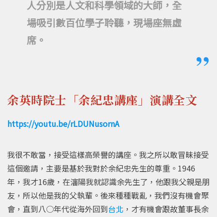
人分別是人文和科學領域的大師，全
場吸引數百位學子聆聽，現場座無虛
席。
余英時院士「余紀忠講座」演講全文
https://youtu.be/rLDUNusornA
我很不敢當，接受這樣高榮譽的講座。我之所以敢冒昧接受
這個邀請，主要是基於我對於余紀忠先生的尊重。1946
年，我才16歲，在瀋陽我就認識余先生了，他跟我父親是朋
友，所以他是我的父執輩。後來種種戰亂，我們沒有機會聚
會，直到八○年代從海外回到
台北
，才有機會跟故董事長余