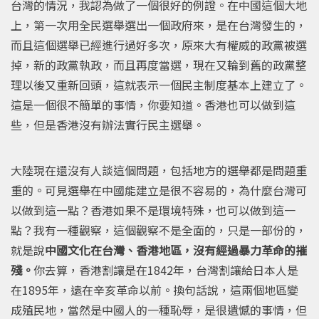
台灣的情況，我認為做了一個很好的例證。在中國這個大地
上，第一次用全民選舉選出一個政府來，是在台灣發生的，
而且這個選舉已經進行過好多次，原來大有權威的政黨被選
掉，新的政黨執政，而且再度當選，現在又輪到舊的政黨整
理以後又重新回頭，這就表示一個民主制度基本上建立了。
這是一個很不簡單的事情，你要知道。香港也可以做到這
些，但是香港沒有辦法實行民主選舉。
大陸現在還沒有人談這個問題，包括地方的選舉都是問題重
重的。可見選舉在中國能建立是很不容易的，為什麼台灣可
以做到這一點？香港如果不是環境特殊，也可以做到這一
點？我有一種觀察，這個觀察不是全面的，只是一部份的，
就是說
中國文化在台灣、香港地區，沒有經過暴力革命的摧
殘。
你去算，香港割讓是在1842年，台灣割讓給日本人是
在1895年，遠在辛亥革命以前。換句話說，這兩個地區變
成殖民地，當然是中國人的一種恥辱，是很遺憾的事情，但