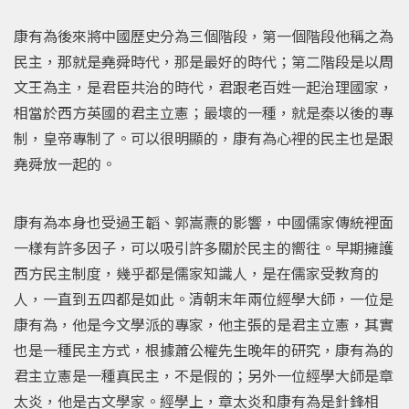
康有為後來將中國歷史分為三個階段，第一個階段他稱之為
民主，那就是堯舜時代，那是最好的時代；第二階段是以周
文王為主，是君臣共治的時代，君跟老百姓一起治理國家，
相當於西方英國的君主立憲；最壞的一種，就是秦以後的專
制，皇帝專制了。可以很明顯的，康有為心裡的民主也是跟
堯舜放一起的。
康有為本身也受過王韜、郭嵩燾的影響，中國儒家傳統裡面
一樣有許多因子，可以吸引許多關於民主的嚮往。早期擁護
西方民主制度，幾乎都是儒家知識人，是在儒家受教育的
人，一直到五四都是如此。清朝末年兩位經學大師，一位是
康有為，他是今文學派的專家，他主張的是君主立憲，其實
也是一種民主方式，根據蕭公權先生晚年的研究，康有為的
君主立憲是一種真民主，不是假的；另外一位經學大師是章
太炎，他是古文學家。經學上，章太炎和康有為是針鋒相