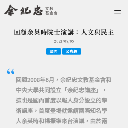
Jump to Main content
Jump to Navigation
回顧余英時院士演講：人文與民主
您在這裡
2021/08/05
國內
公與義
回顧2008年6月，余紀忠文教基金會和
中央大學共同設立「余紀忠講座」，
這也是國內首度以報人身分設立的學
術講座，首度登場就邀請國際知名學
人余英時和楊振寧來台演講，由於兩