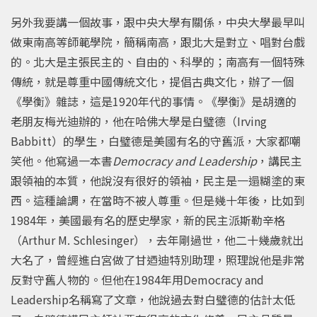
另外我要講一個故事，跟中央大學有關係，中央大學最早叫
做東南高等師範學院，簡稱南高，跟北大是對立、唱對台戲
的。北大是主張民主的、自由的、科學的；南高有一個特殊
傳統，就是尊重中國傳統文化，提倡古典文化，辦了一個
《學衡》雜誌，這是1920年代的事情。《學衡》是胡適的
老朋友梅光迪辦的，他在哈佛大學是白璧德（Irving
Babbitt）的學生，白璧德是美國有名的守舊派，大家都嘲
笑他。他寫過一本書
Democracy and Leadership
，講民主
跟領袖的本質，他說沒有很好的領袖，民主是一遢糊塗的東
西。這種論調，在當時不被人尊重。但是幾十年後，比如到
1984年，美國最有名的歷史學家，新的民主派斯勒辛格
（Arthur M. Schlesinger），去年剛過世，他二十幾歲就出
大名了，曾經進白宮做了甘迺迪特別助理，照理說他是非常
反對守舊人物的。但他在1984年用Democracy and
Leadership名稱寫了文章，他說過去對白璧德的估計太低