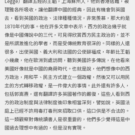
Legge）翻譯五經的王韜，上海蘇州人，他到香港逃難，被
理雅各所吸收，讓他翻譯中國的經典，因此有機會到英國
去，看到英國的政治、法律種種情況，非常羨慕，那大約是
1870年代的事。他在許多文章中表示，西方的政治幾乎就
像是中國傳說中的三代，可見得欣賞西方民主政治的，並不
是所謂激進化的學者，而是受傳統教育很深的。同樣的人還
很多，出使英國、義大利和法國的公使薛福成，年齡比王韜
小幾歲，他在歐洲到處訪問，聽到美國許多傳說，在他看來
美國好像就是中國的堯舜時代。也就是說，他們想像中的西
方政治，用和平、民主方式建立一個政權，然後又可以用民
主的方式轉移政權，是一件偉大的事情。此外還有許多人，
包括郭嵩燾，還有翻譯許多英國著作的嚴復，這些人看到西
方的政治制度與法律制度後印象相當深刻，譬如說，英國法
庭上已經不許用毒打毒刑來招取口供，這口供是不合法的。
這一類觀察對傳統讀書人是很重要的，他們多少覺得這是中
國過去理想中有過的，但是沒有實現。