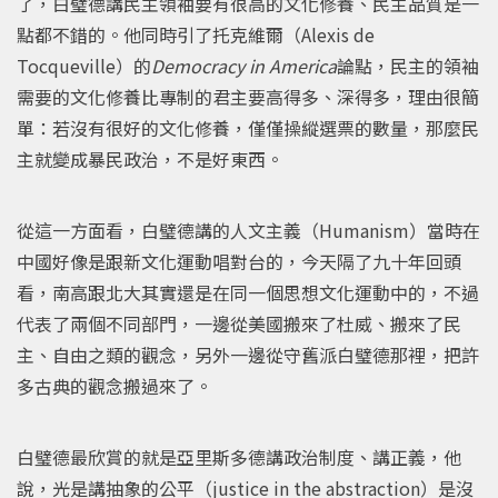
了，白璧德講民主領袖要有很高的文化修養、民主品質是一
點都不錯的。他同時引了托克維爾（Alexis de
Tocqueville）的
Democracy in America
論點，民主的領袖
需要的文化修養比專制的君主要高得多、深得多，理由很簡
單：若沒有很好的文化修養，僅僅操縱選票的數量，那麼民
主就變成暴民政治，不是好東西。
從這一方面看，白璧德講的人文主義（Humanism）當時在
中國好像是跟新文化運動唱對台的，今天隔了九十年回頭
看，南高跟北大其實還是在同一個思想文化運動中的，不過
代表了兩個不同部門，一邊從美國搬來了杜威、搬來了民
主、自由之類的觀念，另外一邊從守舊派白璧德那裡，把許
多古典的觀念搬過來了。
白璧德最欣賞的就是亞里斯多德講政治制度、講正義，他
說，光是講抽象的公平（justice in the abstraction）是沒