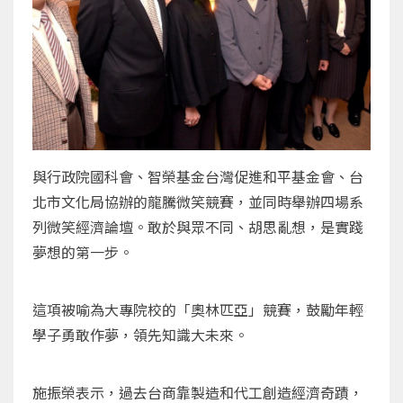
與行政院國科會、智榮基金台灣促進和平基金會、台
北市文化局協辦的龍騰微笑競賽，並同時舉辦四場系
列微笑經濟論壇。敢於與眾不同、胡思亂想，是實踐
夢想的第一步。
這項被喻為大專院校的「奧林匹亞」競賽，鼓勵年輕
學子勇敢作夢，領先知識大未來。
施振榮表示，過去台商靠製造和代工創造經濟奇蹟，