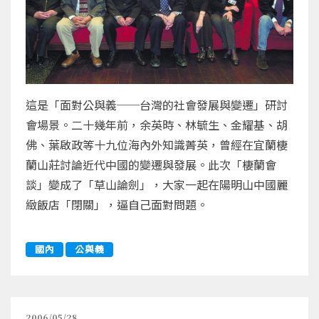
這是「面對公與義──台灣的社會發展與變遷」研討
會場景。二十幾年前，余英時、林毓生、金耀基、胡
佛、葉啟政等十九位海內外知識菁英，曾經在宜蘭棲
蘭山莊討論近代中國的變遷與發展。此次「棲蘭會
談」變成了「草山論劍」，大家一起在陽明山中國麗
緻飯店「閉關」，逼自己面對問題。
國內
公與義
2006/05/28