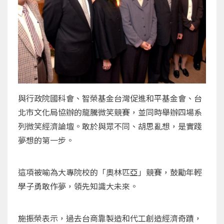
與行政院國科會、智榮基金台灣促進和平基金會、台
北市文化局協辦的龍騰微笑競賽，並同時舉辦四場系
列微笑經濟論壇。敢於與眾不同、胡思亂想，是實踐
夢想的第一步。
這項被喻為大專院校的「奧林匹亞」競賽，鼓勵年輕
學子勇敢作夢，領先知識大未來。
施振榮表示，過去台商靠製造和代工創造經濟奇蹟，