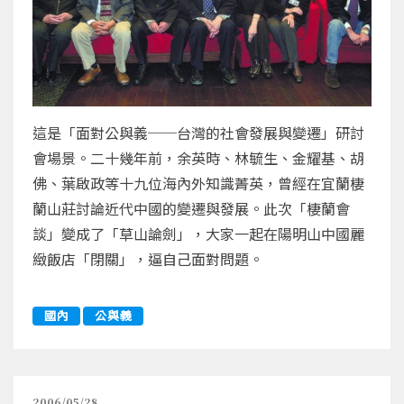
這是「面對公與義──台灣的社會發展與變遷」研討
會場景。二十幾年前，余英時、林毓生、金耀基、胡
佛、葉啟政等十九位海內外知識菁英，曾經在宜蘭棲
蘭山莊討論近代中國的變遷與發展。此次「棲蘭會
談」變成了「草山論劍」，大家一起在陽明山中國麗
緻飯店「閉關」，逼自己面對問題。
國內
公與義
2006/05/28