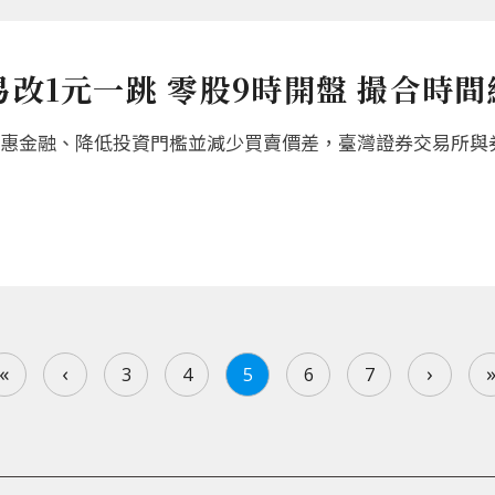
改1元一跳 零股9時開盤 撮合時間
惠金融、降低投資門檻並減少買賣價差，臺灣證券交易所與券商
«
‹
›
3
4
5
6
7