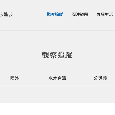
Jump to Main content
Jump to Navigation
求進步
觀察追蹤
關注議題
專欄對話
觀察追蹤
國外
水水台灣
公與義