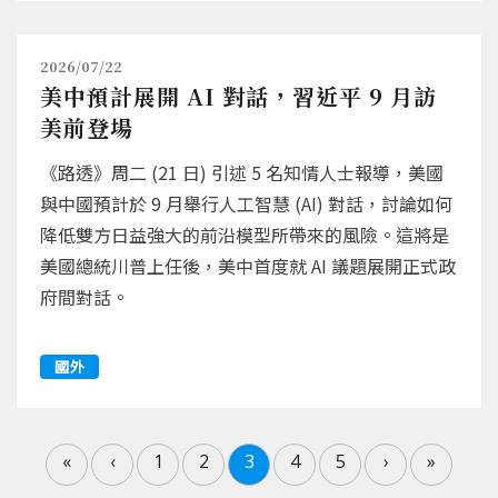
2026/07/22
美中預計展開 AI 對話，習近平 9 月訪
美前登場
《路透》周二 (21 日) 引述 5 名知情人士報導，美國
與中國預計於 9 月舉行人工智慧 (AI) 對話，討論如何
降低雙方日益強大的前沿模型所帶來的風險。這將是
美國總統川普上任後，美中首度就 AI 議題展開正式政
府間對話。
國外
«
‹
1
2
3
4
5
›
»