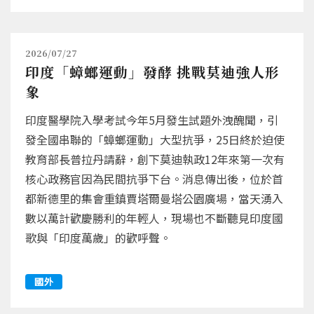
2026/07/27
印度「蟑螂運動」發酵 挑戰莫迪強人形
象
印度醫學院入學考試今年5月發生試題外洩醜聞，引
發全國串聯的「蟑螂運動」大型抗爭，25日終於迫使
教育部長普拉丹請辭，創下莫迪執政12年來第一次有
核心政務官因為民間抗爭下台。消息傳出後，位於首
都新德里的集會重鎮賈塔爾曼塔公園廣場，當天湧入
數以萬計歡慶勝利的年輕人，現場也不斷聽見印度國
歌與「印度萬歲」的歡呼聲。
國外