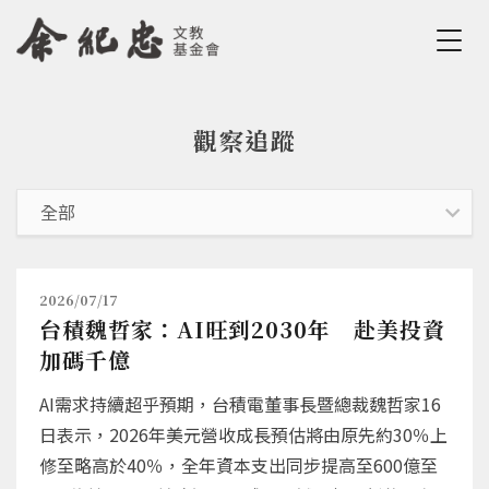
Jump to Main content
Jump to Navigation
觀察追蹤
您在這裡
2026/07/17
台積魏哲家：AI旺到2030年 赴美投資
加碼千億
AI需求持續超乎預期，台積電董事長暨總裁魏哲家16
日表示，2026年美元營收成長預估將由原先約30％上
修至略高於40％，全年資本支出同步提高至600億至