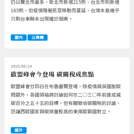
仍以雙北市最多，新北市新增215例、台北市則新增
165例，但疫情隨著民眾移動而蔓延，台灣本島幾乎
只剩台東縣未出現確診個案。
國內
公與義
2021/05/24
歐盟峰會今登場 碳關稅成焦點
歐盟峰會廿四日在布魯塞爾登場，除疫情與英國脫歐
問題外，各國領袖將討論如何在二○三○年前達成減
碳百分之五十五的目標，但有關徵收碳關稅的討論，
恐讓西歐國家與碳排量較高的東南歐窮國對立。
國外