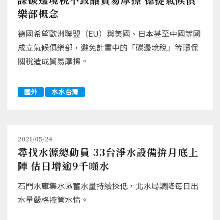
樂部概念
德國希望歐洲聯盟（EU）與美國、日本甚至中國等國
成立氣候俱樂部，避免計畫中的「碳邊境稅」等環保
關稅造成貿易摩擦。
國外
水水台灣
2021/05/24
尋找水源總動員 33台淨水設備拚月底上
陣 估日增逾9千噸水
石門水庫集水區蓄水量持續探低，北水局調降每日出
水量嚴格控管水情。