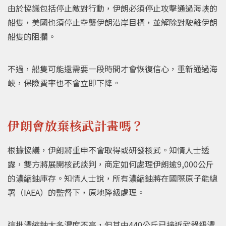
由於協議包括停止敵對行動，伊朗必須停止攻擊通過海峽的
船隻，美國也須停止空襲伊朗沿岸目標，並解除對駛離伊朗
船隻的阻攔。
不過，船隻可能還需要一段時間才會恢復信心，重新通過海
峽，保險費率也不會立即下降。
伊朗會放棄核武計畫嗎？
根據協議，伊朗將重申不會取得或研發核武。知情人士透
露，雙方將展開核武談判，商定如何處理伊朗逾9,000公斤
的濃縮鈾庫存。知情人士說，所有濃縮鈾將在國際原子能總
署（IAEA）的監督下，原地降級處理。
這批濃縮鈾大多濃度不高，但其中440公斤已接近武器級濃