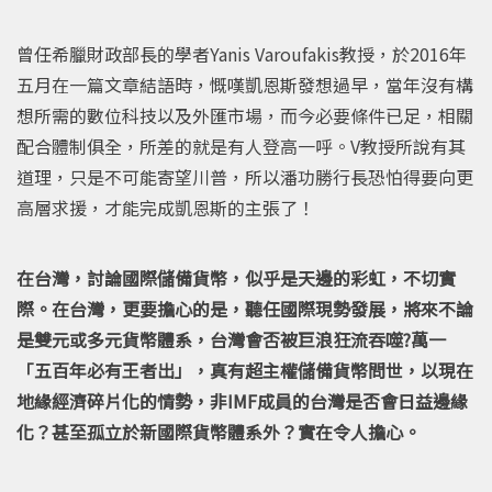
曾任希臘財政部長的學者Yanis Varoufakis教授，於2016年
五月在一篇文章結語時，慨嘆凱恩斯發想過早，當年沒有構
想所需的數位科技以及外匯市場，而今必要條件已足，相關
配合體制俱全，所差的就是有人登高一呼。V教授所說有其
道理，只是不可能寄望川普，所以潘功勝行長恐怕得要向更
高層求援，才能完成凱恩斯的主張了！
在台灣，討論國際儲備貨幣，似乎是天邊的彩虹，不切實
際。在台灣，更要擔心的是，聽任國際現勢發展，將來不論
是雙元或多元貨幣體系，台灣會否被巨浪狂流吞噬?萬一
「五百年必有王者出」，真有超主權儲備貨幣問世，以現在
地緣經濟碎片化的情勢，非IMF成員的台灣是否會日益邊緣
化？甚至孤立於新國際貨幣體系外？實在令人擔心。