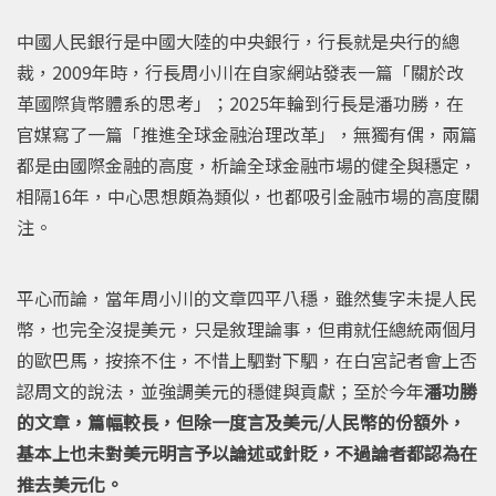
中國人民銀行是中國大陸的中央銀行，行長就是央行的總
裁，2009年時，行長周小川在自家網站發表一篇「關於改
革國際貨幣體系的思考」；2025年輪到行長是潘功勝，在
官媒寫了一篇「推進全球金融治理改革」，無獨有偶，兩篇
都是由國際金融的高度，析論全球金融市場的健全與穩定，
相隔16年，中心思想頗為類似，也都吸引金融市場的高度關
注。
平心而論，當年周小川的文章四平八穩，雖然隻字未提人民
幣，也完全沒提美元，只是敘理論事，但甫就任總統兩個月
的歐巴馬，按捺不住，不惜上駟對下駟，在白宮記者會上否
認周文的說法，並強調美元的穩健與貢獻；至於今年
潘功勝
的文章，篇幅較長，但除一度言及美元/人民幣的份額外，
基本上也未對美元明言予以論述或針貶，不過論者都認為在
推去美元化。