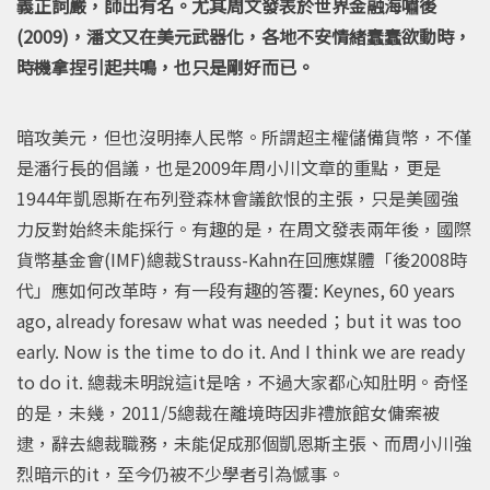
義正詞嚴，師出有名。尤其周文發表於世界金融海嘯後
(2009)，潘文又在美元武器化，各地不安情緒蠢蠢欲動時，
時機拿捏引起共鳴，也只是剛好而已。
暗攻美元，但也沒明捧人民幣。所謂超主權儲備貨幣，不僅
是潘行長的倡議，也是2009年周小川文章的重點，更是
1944年凱恩斯在布列登森林會議飲恨的主張，只是美國強
力反對始終未能採行。有趣的是，在周文發表兩年後，國際
貨幣基金會(IMF)總裁Strauss-Kahn在回應媒體「後2008時
代」應如何改革時，有一段有趣的答覆: Keynes, 60 years
ago, already foresaw what was needed；but it was too
early. Now is the time to do it. And I think we are ready
to do it. 總裁未明說這it是啥，不過大家都心知肚明。奇怪
的是，未幾，2011/5總裁在離境時因非禮旅館女傭案被
逮，辭去總裁職務，未能促成那個凱恩斯主張、而周小川強
烈暗示的it，至今仍被不少學者引為憾事。