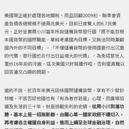
美國現正疲於處理各地關稅，而且回顧2009初，聯準會資
產負債表總規模不過兩兆美元，目前已達驚人的6.7兆美
元，正好坐實周小川當年所說儲備貨幣發行國「既不能忽視
本國貨幣的國際職能，單純考慮國內目標，又無法同時兼顧
國內外的不同目標」，「不僅儲備貨幣的使用國要付出沉重
的代價，發行國也在付出日益增大的代價」，為免招惹世人
重炒16年前的冷飯，這次美國只好裝聾作啞，否則還真難以
回答潘文凸顯的問題。
遠的不說，近百年來美元因係國際儲備貨幣，享有不少發鈔
特權，不容否認他國也有「有為者亦若是」心理，而廣場協
議及失落的三十年，就是挑戰失利的史績。
從周小川到潘功
勝，基本上是一招無影腳，由關心單一國家政經不穩切入，
再考慮各主權國自身利益，進而上綱至全球金融治理，自然