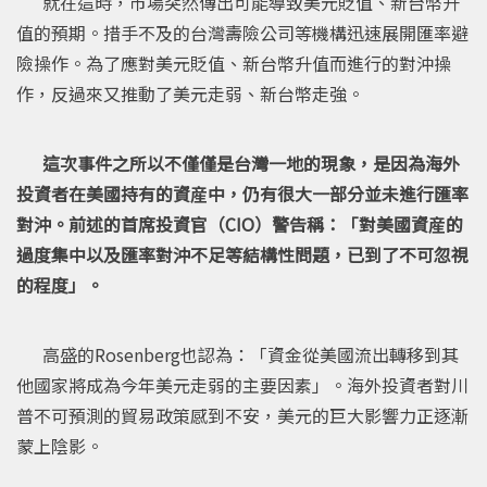
就在這時，市場突然傳出可能導致美元貶值、新台幣升
值的預期。措手不及的台灣壽險公司等機構迅速展開匯率避
險操作。為了應對美元貶值、新台幣升值而進行的對沖操
作，反過來又推動了美元走弱、新台幣走強。
這次事件之所以不僅僅是台灣一地的現象，是因為海外
投資者在美國持有的資産中，仍有很大一部分並未進行匯率
對沖。前述的首席投資官（CIO）警告稱：「對美國資産的
過度集中以及匯率對沖不足等結構性問題，已到了不可忽視
的程度」。
高盛的Rosenberg也認為：「資金從美國流出轉移到其
他國家將成為今年美元走弱的主要因素」。海外投資者對川
普不可預測的貿易政策感到不安，美元的巨大影響力正逐漸
蒙上陰影。