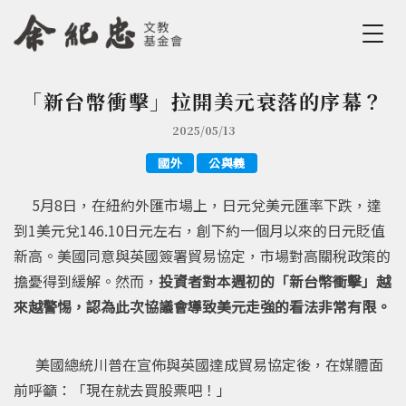
Jump to Main content
Jump to Navigation
「新台幣衝擊」拉開美元衰落的序幕？
您在這裡
2025/05/13
國外
公與義
5月8日，在紐約外匯市場上，日元兌美元匯率下跌，達
到1美元兌146.10日元左右，創下約一個月以來的日元貶值
新高。美國同意與英國簽署貿易協定，市場對高關稅政策的
擔憂得到緩解。然而，
投資者對本週初的「新台幣衝擊」越
來越警惕，認為此次協議會導致美元走強的看法非常有限。
美國總統川普在宣佈與英國達成貿易協定後，在媒體面
前呼籲：「現在就去買股票吧！」