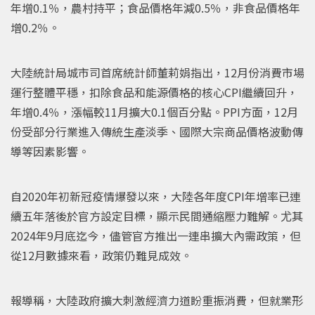
年增0.1％，農村持平；食品價格年減0.5％，非食品價格年
增0.2％。
大陸統計局城市司首席統計師董莉娟指出，12月份消費市場
運行整體平穩，扣除食品和能源價格的核心CPI繼續回升，
年增0.4％，漲幅較11月擴大0.1個百分點。PPI方面，12月
份受部分行業進入傳統生產淡季、國際大宗商品價格波動傳
導等因素影響。
自2020年初新冠疫情爆發以來，大陸各年度CPI年增率已連
續五年落後於官方設定目標，顯示民間通縮壓力難解。尤其
2024年9月底迄今，儘管官方推出一連串擴大內需政策，但
從12月數據來看，政策仍難見成效。
報導稱，大陸政府擴大刺激經濟力道盼重振消費，但就業形