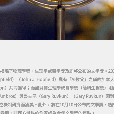
揭曉了物理學獎、生理學或醫學獎及即將公布的文學獎。20
field）（John J. Hopfield）與有「AI教父」之稱的加拿大
 E. Hinton）共同獲得；而諾貝爾生理學或醫學獎（簡稱生醫
tor Ambros）與魯夫昆（Gary Ruvkun）（Gary Ruvku
因調控機制研究而獲獎。此外，將在10月10日公布的文學獎，
上春樹，非西方世界的作家成為今年文學獎的焦點。