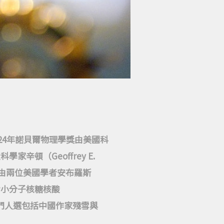
24年諾貝爾物理學獎由美國科
科學家辛頓（Geoffrey E.
獎）則由兩位美國學者安布羅斯
n）因對小分子核糖核酸
熱門人選包括中國作家殘雪與