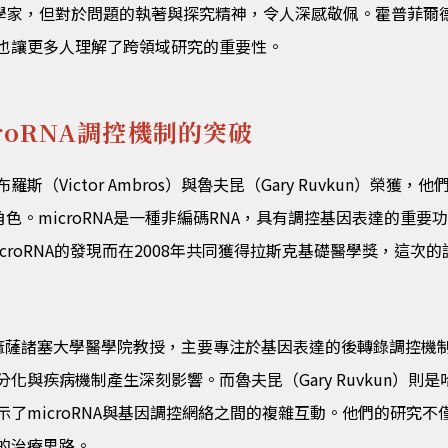
量產型科學家，但對於問題的執著與探究精神，令人深感敬佩。霍普菲爾德（Jo
也讓更多人理解了跨領域研究的重要性。
roRNA調控機制的突破
（Victor Ambros）與魯夫昆（Gary Ruvkun）榮獲
的角色。microRNA是一種非編碼RNA，具有調控基因表達的
croRNA的發現而在2008年共同獲得拉斯克基礎醫學獎，這次
）是美國麻薩諸塞大學醫學院教授，主要專注於基因表達的後轉錄調控機制
化與疾病機制產生深刻影響。而魯夫昆（Gary Ruvkun）則
了microRNA與基因調控網絡之間的複雜互動。他們的研究
的治療思路。