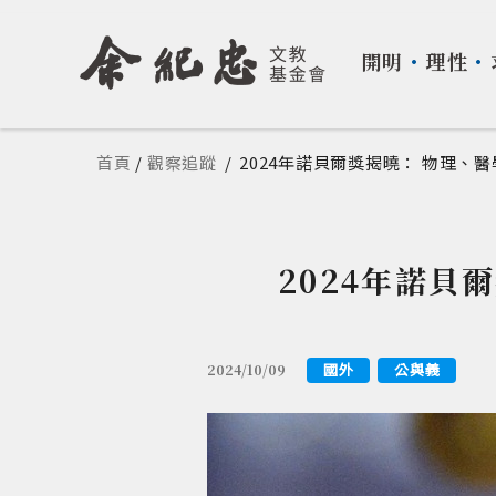
開明
・
理性
・
您在這裡
首頁
/
觀察追蹤
/
2024年諾貝爾獎揭曉： 物理、
2024年諾貝
國外
公與義
2024/10/09