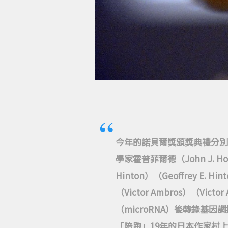
今年的諾貝爾獎頒獎典禮分別
學家霍普菲爾德（John J. Hop
Hinton）（Geoffrey
（Victor Ambros）（Vic
（microRNA）後轉錄基
「陪跑」19年的日本作家村