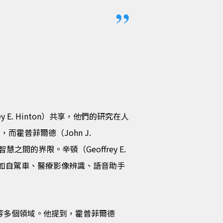
y E. Hinton）共享，他們的研究在人
，而霍普菲爾德（John J.
間的界限。辛頓（Geoffrey E.
技術，如自駕車、醫療影像辨識、語音助手
工程等多個領域。他提到，霍普菲爾德