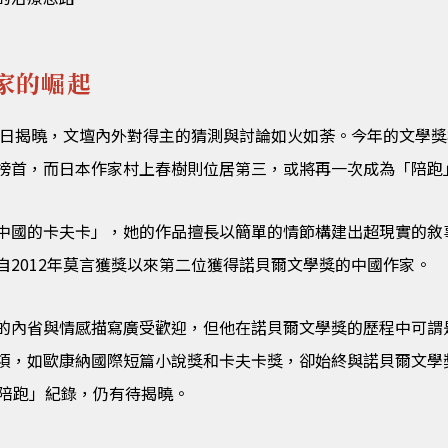
家的崛起
10日揭曉，文壇內外對得主的猜測與討論如火如荼。今年的文學
榜首，而日本作家村上春樹則位居第三，或將再一次成為「陪跑
中國的卡夫卡」，她的作品擅長以簡單的情節構建出超現實的敘
自2012年莫言獲獎以來第二位獲得諾貝爾文學獎的中國作家。
的內省與情感描寫廣受歡迎，但他在諾貝爾文學獎的歷程中可謂是
項，如歐康納國際短篇小說獎和卡夫卡獎，卻始終與諾貝爾文學
「陪跑」紀錄，仍有待揭曉。