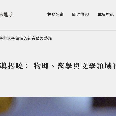
Jump to Main content
Jump to Navigation
求進步
觀察追蹤
關注議題
專欄對話
醫學與文學領域的新突破與熱議
爾獎揭曉： 物理、醫學與文學領