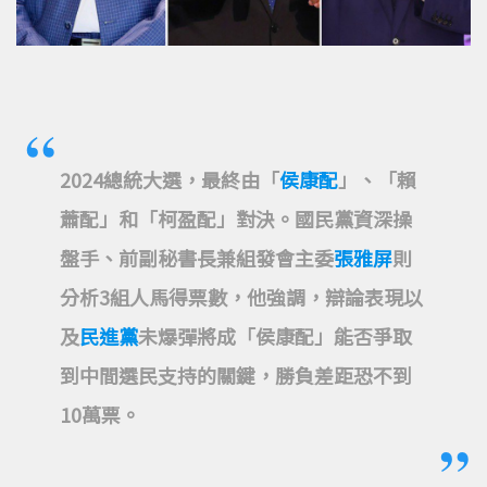
2024總統大選，最終由「
侯康配
」、「賴
蕭配」和「柯盈配」對決。國民黨資深操
盤手、前副秘書長兼組發會主委
張雅屏
則
分析3組人馬得票數，他強調，辯論表現以
及
民進黨
未爆彈將成「侯康配」能否爭取
到中間選民支持的關鍵，勝負差距恐不到
10萬票。