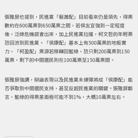
張雅屏也提到，民進黨「賴蕭配」目前看來仍是領先，得票
數約在600萬票到650萬票之間，若侯友宜強到一定程度
後，泛綠危機感會出來，加上民進黨拉攏，柯文哲的年輕票
恐回流到民進黨。「侯康配」基本上有500萬票的地板實
力，「柯盈配」票源若移轉回藍綠，恐只剩200萬票到150
萬票，剩下的中間選民則在100萬票至150萬票間。
張雅屏強調，辯論表現以及民進黨未爆彈將成「侯康配」能
否爭取到中間選民支持，甚至反超民進黨的關鍵。張雅屏斷
言，藍綠的得票差距極可能不到1%，大概10萬票左右。