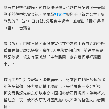
隨著在野整合破局，藍白總統候選人也趕在登記最後一天與
副手前往中選會登記，民眾黨
柯文哲
與副手「新光公主」吳
欣盈於昨（24）日11點8分現身中選會，並喊出「最好選擇
（哲）、台灣會
贏（盈）」口號。國民黨侯友宜也在中常會上親自介紹中廣
董事長趙少康為搭檔，會後2人由朱立倫陪同，前往中選會
登記參選，侯友宜更喊話「中華民國一定在我們手裡贏回
來」。
據《中評社》今報導，張雅屏表示，柯文哲在15日簽協議後
的許多舉動，使非綠結構出現變化。張雅屏進一步分析道，
柯文哲民調先前之所以走高，因很多藍軍靠攏柯，隨著柯文
哲這麼一玩，使不少原先對國民黨中央不滿的藍營支持者回
歸。