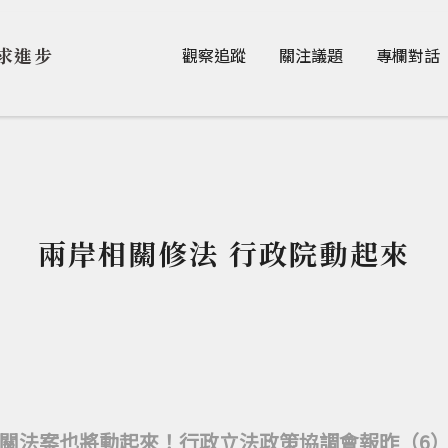
Jump to Main content
Jump to Navigation
求進步
觀察追蹤
關注議題
專欄對話
兩岸相關修法 行政院動起來
關法案也將動起來！行政立法政策協調會報昨（6