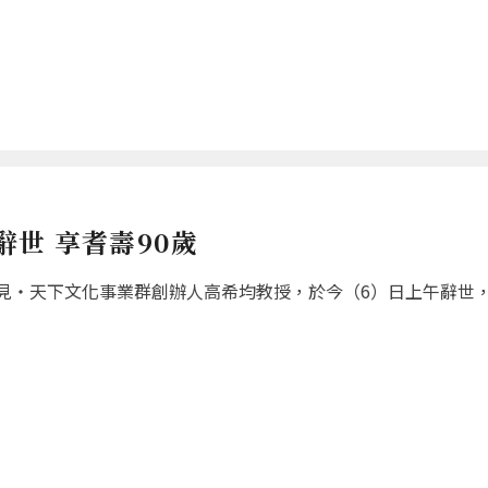
世 享耆壽90歲
‧天下文化事業群創辦人高希均教授，於今（6）日上午辭世，享耆