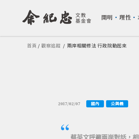
開明
・
理性
・
您在這裡
首頁
/
觀察追蹤
/
兩岸相關修法 行政院動起來
國內
公與義
2017/02/07
蔡英文呼籲兩岸對話，相