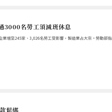
超過3000名勞工須減班休息
增至245家、3,026名勞工受影響，製造業占大宗。勞動部指出
條款鬆綁