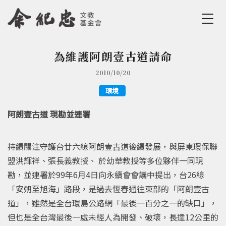
Jump to Main content
Jump to Navigation
為維護阿朗壹古道請命
您在這裡
2010/10/20
環境
阿朗壹古道 現勘並連署
持績關注守護台廿六線阿朗壹古道後續發展，與屏東環保聯
盟洪輝祥、張長義教授、 於幼華教授等多位夥伴一同現
勘，並連署於99年6月4日向永續會會議中提出，台26線
「安朔至旭海」路段，是過去恆春通往東部的「阿朗壹古
道」，雖然是全台環島公路網「最後一百分之一的缺口」，
但也是全台灣最後一處未經人為開發、破壞，長達12公里的