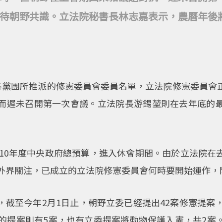
待朝野共識。立法院秘書長林志嘉表示，農曆年後
野各黨團所推派的修憲委員會委員名單，立法院修憲委員會
而遲未召開第一次會議。立法院長游錫堃則在去年底的
110年度中央政府總預算，進入休會期間。由於立法院
讓外界關注，已成立的立法院修憲委員會何時要開始運作，
截至今年2月1日止，朝野立委已經提出42案修憲提案
院的提案則有5案，也有立委提案將動物保護入憲，共2案