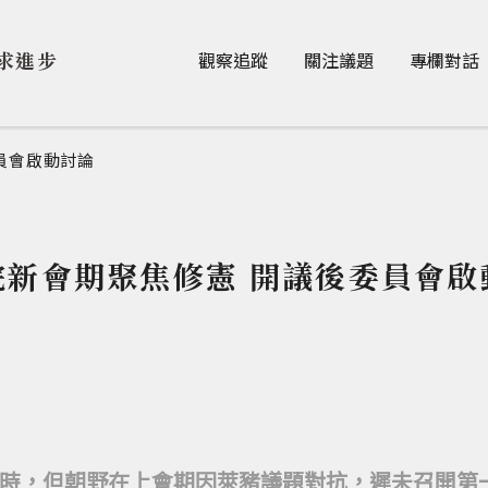
Jump to Main content
Jump to Navigation
求進步
觀察追蹤
關注議題
專欄對話
員會啟動討論
院新會期聚焦修憲 開議後委員會啟
時，但朝野在上會期因萊豬議題對抗，遲未召開第