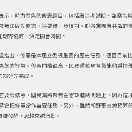
表示，時力聚焦的修憲題目，包括廢除考試院、監察院與
來無法啟動修憲，這要進一步檢討。盼各黨團有共識的
開朝野協商，決定開會時間。
遠指出，修憲是本屆立委很重要的歷史任務，儘管目前比
錫堃的智慧。修憲門檻很高，民眾黨希望各黨能夠秉持
的部分先完成。
若要談修憲，國民黨將聚焦在憲政體制問題上，因為這
黨會把修憲當作首要任務。另外，雖然朝野審查總預算
持續發酵，恐越來越激烈。