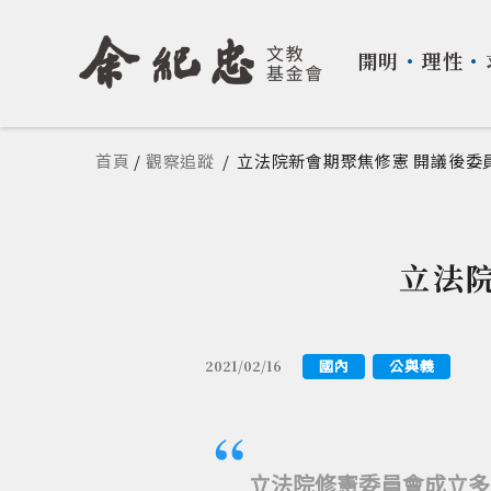
開明
・
理性
・
您在這裡
首頁
/
觀察追蹤
/
立法院新會期聚焦修憲 開議後委
立法
國內
公與義
2021/02/16
立法院修憲委員會成立多