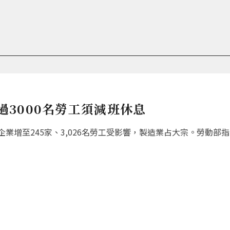
超過3000名勞工須減班休息
增至245家、3,026名勞工受影響，製造業占大宗。勞動部指出