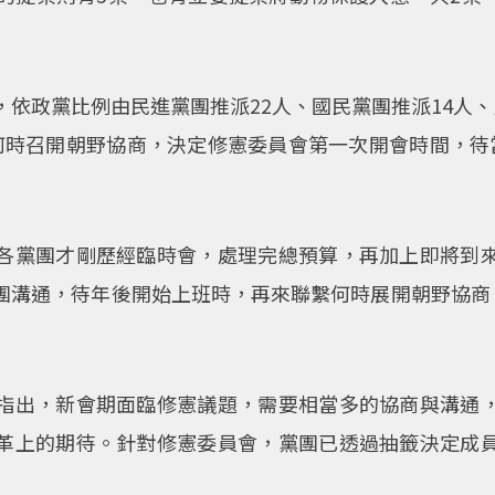
依政黨比例由民進黨團推派22人、國民黨團推派14人
何時召開朝野協商，決定修憲委員會第一次開會時間，待
各黨團才剛歷經臨時會，處理完總預算，再加上即將到
團溝通，待年後開始上班時，再來聯繫何時展開朝野協商，
指出，新會期面臨修憲議題，需要相當多的協商與溝通
革上的期待。針對修憲委員會，黨團已透過抽籤決定成