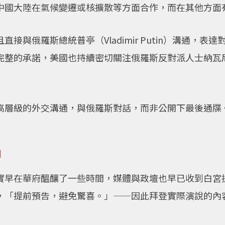
中國大陸在氣候變遷或核擴散等方面合作，而在其他方面
接與俄羅斯總統普亭（Vladimir Putin）溝通，
的承諾，美國也持續密切關注俄羅斯反對派人士納瓦尼（Alek
高層級的外交溝通，與俄羅斯對話，而非公開下最後通牒
」
實早在華府醞釀了一些時間，媒體與政壇也早已收到白宮
，「提前預告，避免驚喜。」——因此拜登實際演說的內