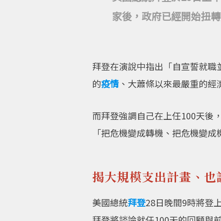
家後，政府已經開始扭轉
拜登在演說中指出「自宣誓就職
的
疫情
、大蕭條以來最嚴重的經
而拜登強調自己在上任100天
「把危機變成轉機、把危機變成
揭大規模支出計畫、也
美國總統
拜登
28日晚間9時將登
拜登將談論就任100天的回顧與前瞻，