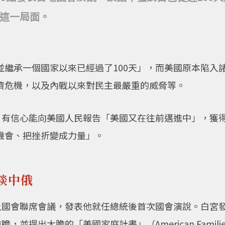
這一局面。
並繼承一個國家以來已經過了100天」，而美國原本陷入
濟危機，以及內戰以來對民主最嚴重的威脅等。
後，有信心能向美國人民報告「美國又在往前邁進中」，獲
機會、把挫折變成力量」。
談中俄
上國會聯席會議，發表他就任總統後首次國會演說。白宮發言人
並提出大膽的「美國家庭計畫」（American Famili