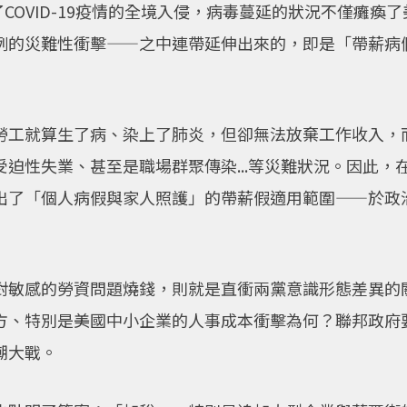
了COVID-19疫情的全境入侵，病毒蔓延的狀況不僅癱
例的災難性衝擊——之中連帶延伸出來的，即是「帶薪病
勞工就算生了病、染上了肺炎，但卻無法放棄工作收入，
迫性失業、甚至是職場群聚傳染...等災難狀況。因此，
出了「個人病假與家人照護」的帶薪假適用範圍——於政
對敏感的勞資問題燒錢，則就是直衝兩黨意識形態差異的
方、特別是美國中小企業的人事成本衝擊為何？聯邦政府
潮大戰。