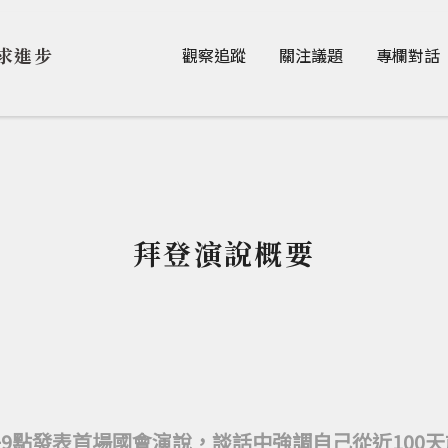
Jump to Main content
Jump to Navigation
求進步
觀察追蹤
關注議題
專欄對話
拜登演說概要
午9點發表首場國會演說，談話中強調自己從近100