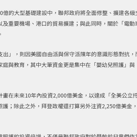
000億的大型基礎建設中，聯邦政府將全面修整、擴建各級
以及重要機場、港口的貿易擴建；與此同時，關於「電動
。
全網支出」，則因美國自由派與保守派陳年的意識形態對抗
庭與教育，其中大筆資金更是集中在「嬰幼兒照護」與「聯
畫在未來10年內投資2,000億美金，以達成「全美公立
護；除此之外，拜登政權還打算另外注資2,250億美金
童照護的投資倍增，不僅是聯邦政府對於學齡前兒童們作