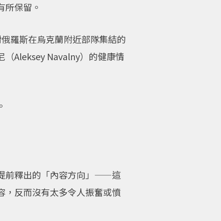
有所保留。
表達對俄羅斯在烏克蘭附近部隊集結的
sey Navalny）的健康情
。
提前釋出的「內容方向」——這
容，反而沒有太多令人振奮或憤