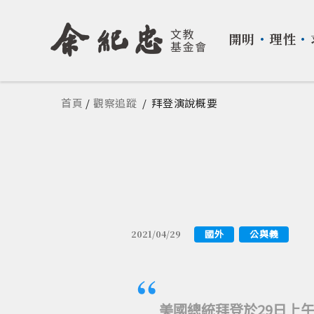
開明
・
理性
・
您在這裡
首頁
/
觀察追蹤
/
拜登演說概要
國外
公與義
2021/04/29
美國總統拜登於29日上