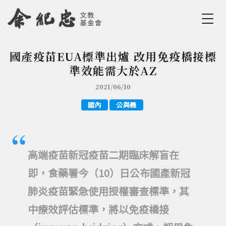
Jump to Main content
Jump to Navigation
國產疫苗EUA標準出爐 改用免疫橋接標
您在這裡
準效能需大於AZ
2021/06/10
國內
公與義
高端疫苗新冠疫苗二期臨床解盲在
即，食藥署今（10）日公布國產新冠
肺炎疫苗緊急使用授權審查標準，其
中療效評估標準，將以免疫橋接