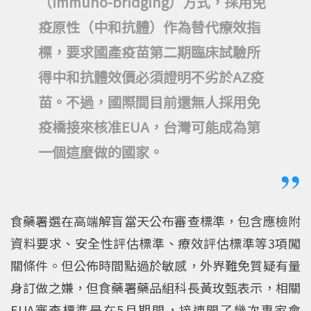
（immuno-bridging）方式，採用免
疫原性（中和抗體）作為替代療效指
標，要求國產疫苗第二期臨床試驗所
得中和抗體效價必須證明不劣於AZ疫
苗。不過，國際間目前還無人採用免
疫橋接來核准EUA，台灣可能成為第
一個這麼做的國家。
食藥署選在高端解盲當天公布審查標準，包含應檢附
資料要求、安全性評估標準、療效評估標準等3項闖
關條件。但公佈時間點過於敏感，外界難免質疑有量
身訂做之嫌，但食藥署藥品組科長黃玫甄表示，相關
EUA審查標準是在5月期間，接連開了幾次專家會