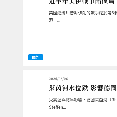
近半年美伊戰爭陷僵局
美國總統川普對伊朗的戰爭處於第6
週，...
國外
2026/08/06
萊茵河水位跌 影響德
受高溫與乾旱影響，德國萊茵河（R
Steffen...