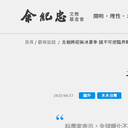
開明
・
理性
・
您在這裡
首頁
/
觀察追蹤
/
北極將迎無冰夏季 越不可逆臨界
國外
水水台灣
2021/06/17
科學家表示，全球暖化不