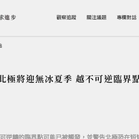
Jump to Main content
Jump to Navigation
求進步
觀察追蹤
關注議題
專欄對話
點
北極將迎無冰夏季 越不可逆臨界
可逆轉的臨界點可能已被觸發，並警告北極恐在短