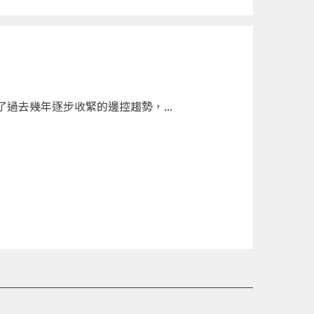
過去幾年逐步收緊的邊控趨勢，...