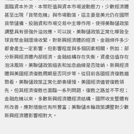
面臨資本外流、本幣貶值與資本市場波動壓力，少數經濟體
甚至出現「貨幣危機」與市場動蕩，這主要是美元仍在國際
貨幣儲備、投融資和市場交易中主導作用，使得美聯儲政策
調整具有很強外溢效應。可以說，美聯儲政策正常化導致全
球貨幣金融環境收緊，對新興經濟體的經濟、金融條件多少
都會產生一定影響，但影響程度與多個因素相關，例如：部
分新興經濟體內部經濟、金融結構存在失衡，資產估值存在
泡沫風險，美聯儲政策縮表和加息曲線是否陡峭，新興經濟
體與美國經濟復甦周期是否同步等。從目前各國經濟復甦趨
勢看，美聯儲政策正常化節奏緩慢，美國經濟儘管復甦領
先，但其經濟復甦也面臨一系列問題，復甦之路並不平坦；
金融危機以來，多數新興經濟體經濟結構、國際收支整體有
所改善，應對措施也有所豐富；美聯儲本輪政策調整對少數
新興經濟體影響相對大。