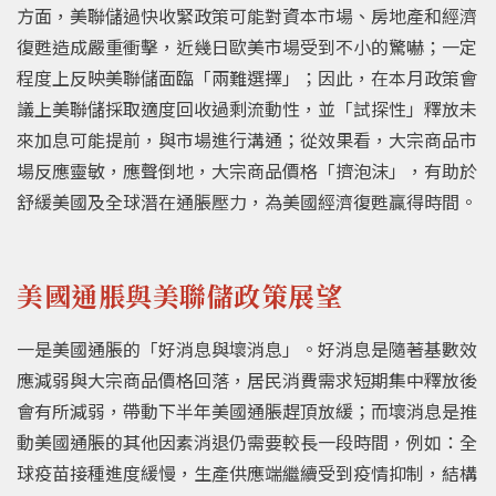
方面，美聯儲過快收緊政策可能對資本市場、房地產和經濟
復甦造成嚴重衝擊，近幾日歐美市場受到不小的驚嚇；一定
程度上反映美聯儲面臨「兩難選擇」；因此，在本月政策會
議上美聯儲採取適度回收過剩流動性，並「試探性」釋放未
來加息可能提前，與市場進行溝通；從效果看，大宗商品市
場反應靈敏，應聲倒地，大宗商品價格「擠泡沫」，有助於
舒緩美國及全球潛在通脹壓力，為美國經濟復甦贏得時間。
美國通脹與美聯儲政策展望
一是美國通脹的「好消息與壞消息」。好消息是隨著基數效
應減弱與大宗商品價格回落，居民消費需求短期集中釋放後
會有所減弱，帶動下半年美國通脹趕頂放緩；而壞消息是推
動美國通脹的其他因素消退仍需要較長一段時間，例如：全
球疫苗接種進度緩慢，生產供應端繼續受到疫情抑制，結構