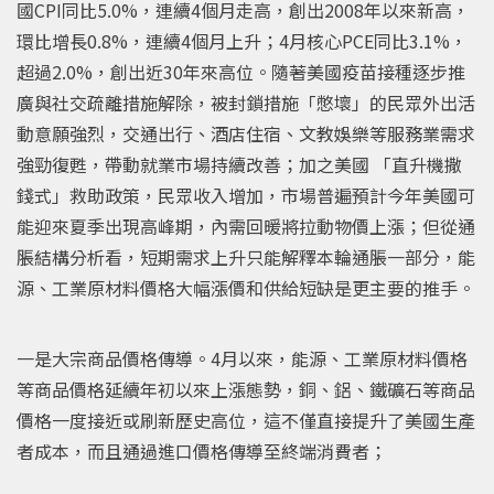
國CPI同比5.0%，連續4個月走高，創出2008年以來新高，
環比增長0.8%，連續4個月上升；4月核心PCE同比3.1%，
超過2.0%，創出近30年來高位。隨著美國疫苗接種逐步推
廣與社交疏離措施解除，被封鎖措施「憋壞」的民眾外出活
動意願強烈，交通出行、酒店住宿、文教娛樂等服務業需求
強勁復甦，帶動就業市場持續改善；加之美國 「直升機撒
錢式」救助政策，民眾收入增加，市場普遍預計今年美國可
能迎來夏季出現高峰期，內需回暖將拉動物價上漲；但從通
脹結構分析看，短期需求上升只能解釋本輪通脹一部分，能
源、工業原材料價格大幅漲價和供給短缺是更主要的推手。
一是大宗商品價格傳導。4月以來，能源、工業原材料價格
等商品價格延續年初以來上漲態勢，銅、鋁、鐵礦石等商品
價格一度接近或刷新歷史高位，這不僅直接提升了美國生產
者成本，而且通過進口價格傳導至終端消費者；