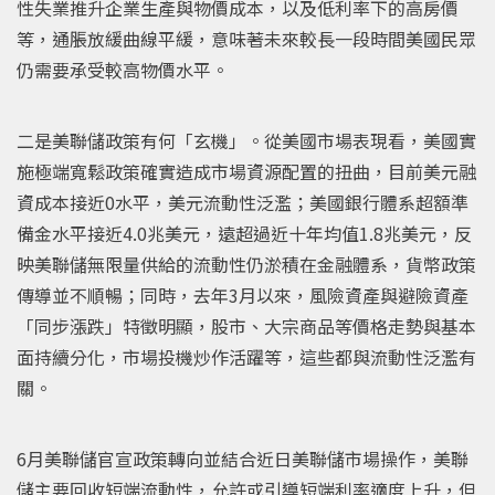
性失業推升企業生產與物價成本，以及低利率下的高房價
等，通脹放緩曲線平緩，意味著未來較長一段時間美國民眾
仍需要承受較高物價水平。
二是美聯儲政策有何「玄機」。從美國市場表現看，美國實
施極端寬鬆政策確實造成市場資源配置的扭曲，目前美元融
資成本接近0水平，美元流動性泛濫；美國銀行體系超額準
備金水平接近4.0兆美元，遠超過近十年均值1.8兆美元，反
映美聯儲無限量供給的流動性仍淤積在金融體系，貨幣政策
傳導並不順暢；同時，去年3月以來，風險資產與避險資產
「同步漲跌」特徵明顯，股市、大宗商品等價格走勢與基本
面持續分化，市場投機炒作活躍等，這些都與流動性泛濫有
關。
6月美聯儲官宣政策轉向並結合近日美聯儲市場操作，美聯
儲主要回收短端流動性，允許或引導短端利率適度上升，但