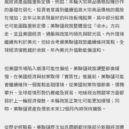
風險資產面臨重新定價，例如：本輪大宗商品價格投機炒作
的基礎在弱化，投資者意識到繼續追高大宗商品價格的風險
在增加；去年以來表現最好的科技板塊股票，其中部分股票
也可能面臨重新定價；美聯儲政策整體是往「收水」方向
走，並且美國經濟、通脹與政策均領先與歐元區，內外環境
繼續有利於美元，但綜合考慮美聯儲政策繼續維持寬鬆，全
球經濟復甦趨於收斂，年內美元升值動能偏溫和。
但美國市場陷入崩潰可能性偏低，美聯儲政策調整節奏緩
慢，在美國經濟與就業取得「實質性」進展前，美聯儲可能
會繼續維持一個寬鬆金融環境，從美國就業恢復節奏、債務
攀升、全球疫情形勢仍嚴峻及貿易、地緣政治問題等方面都
弱於上一輪經濟復甦，本輪政策正常化可能更加緩慢；同
時，美聯儲資產負債表未來12個月內將保持擴張。
從歷史經驗看，美聯儲歷次加息周期都伴隨部分新興經濟體