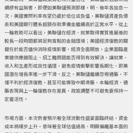
綢繆有益無害，即便如美聯儲預測那樣，明、後年各加息一
次，美國實際利率有望仍處於低位或負值，美聯儲資產負債
表和美國銀行體系超額存款準備金繼續高於正常水平，從上
一輪救助可以看出，美聯儲在經濟、就業取得實質進展後的
較長一段時間都將足夠寬鬆的金融環境；美國經濟復甦的關
鍵在於能否儘快消除疫情影響，經濟全面開放，企業面臨產
業鏈供應鏈阻止、招工難問題能否得到有效解決，讓就業、
收入和生產形成良性循環，避免疫情衝擊影響長期化，即美
國潛在增長率進一步下滑。反之，美聯儲繼續忽視通脹，不
僅不利於經濟復甦，甚至可能導致中期滯脹，本輪經濟、通
脹表現與上一輪復甦存在差異，政策調整不可避免要保持一
定靈活性。
市場方面，本次例會預示著全球流動性盛宴面臨終結，資金
成本將緩步上升，意味著全球估值過高、明顯偏離基本面的