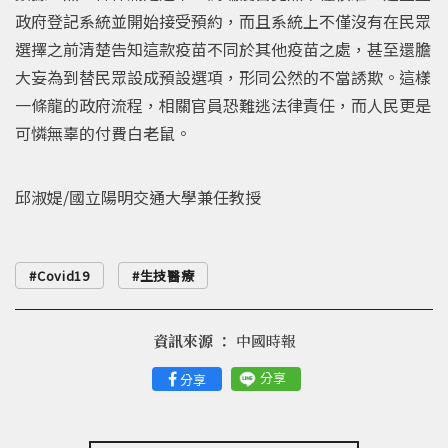
政府登記系統並開始接受預約，而且系統上不僅沒有在民眾
選擇之前清楚告知這款疫苗不同於其他疫苗之處，甚至還膽
大妄為到替民眾設成預設選項，形同公然的不當誘欺。這樣
一條龍的政府流程，相關官員恐難逃法律責任，而人民更是
可憐無辜的付費白老鼠。
邱淑媞/國立陽明交通大學兼任教授
Covid19
生技醫療
資訊來源 ：
中國時報
分享
分享