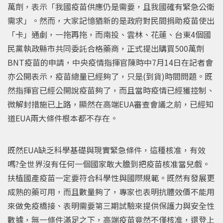
萬劑，表示「我國疫苗供應仍是需要，且我國確有緊急公衛
需求」。然而，大家記憶猶新的是政府對民間捐助疫苗使出
「卡」通劇，一拖再拖，而南投、雲林、花蓮、台東4個國
民黨執政縣市共同委託合格藥商，正式提出購買500萬劑
BNT疫苗的申請，中央疫情指揮官陳時中7月14日在記者會
亦公開表示，疫苗總量已經夠了，只是(到貨)時間問題。既
然指揮官已經公開說疫苗夠了，而且當時疫情已經獲控制、
微解封措施已上路，顯然在高端EUA審查會議之前，已經知
道EUA兩大條件根本都不存在。
既然EUA缺乏科學基礎與現實緊急條件，這種核准，有效
嗎?全世界沒有任何一個國家敢大膽到把疫苗核准當兒戲。
扶植國產疫苗一定要符合科學性與國際規範。既然有發展更
成熟的藥可用，而且數量夠了，專家也表明抗體效價不能用
來做免疫橋接、表明需要第三期試驗來提供保護力與安全性
數據，無一條件滿足之下，高端疫苗竟然不僅核准，還登上