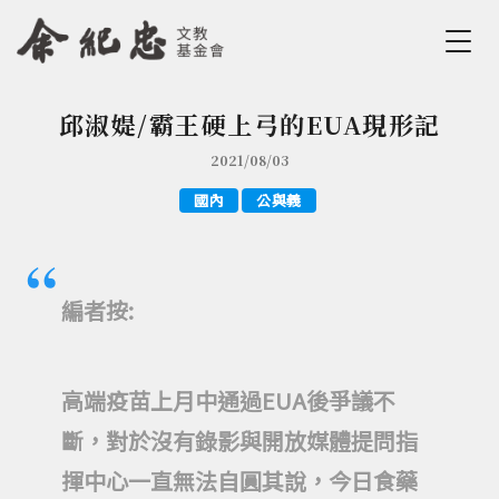
Jump to Main content
Jump to Navigation
邱淑媞/霸王硬上弓的EUA現形記
您在這裡
2021/08/03
國內
公與義
編者按:
高端疫苗上月中通過EUA後爭議不
斷，對於沒有錄影與開放媒體提問指
揮中心一直無法自圓其說，今日食藥