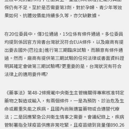
保仍有不足。至於是否需要第3劑，對於孕婦、青少年等效
果如何、抗體效價能持續多久等，亦欠缺數據。
在20位委員中，僅3位通過，15位係有條件通過。多位委員
均提到係因官方背書台灣狀況符合EUA條件，以及廠商有提
出要去國外(巴拉圭)進行第三期臨床試驗，而願意有條件通
過。然而，廠商有提供第三期試驗的任何法律或書面資料證
明其確定會做第三期試驗嗎?更重要的是，台灣狀況有符合
法律上的適用要件嗎?
《藥事法》第48-2條規範中央衛生主管機關得專案核准特定
藥物之製造或輸入，有兩個條件，一是為預防、診治危及生
命或嚴重失能之疾病，且國內尚無適當藥物或合適替代療
法；二是因應緊急公共衛生情事之需要。會議紀錄上，疾病
管制署指全球疫苗供應非常吃緊，且疫苗總到貨量僅890.26