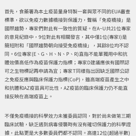
首先，食藥署為本土疫苗量身特製一套與眾不同的EUA審查
標準，欲以免疫力數據橋接到保護力，聲稱「免疫橋接」是
國際趨勢，專家們對此有一致性的質疑。在A~U共21位專家
的意見紀錄中，9位對此有相關發言，其中僅1位(專家I)是
簡短附和「國際趨勢朝向接受免疫橋接」，其餘8位均不認
同。6位專家(E、G、H、N、P、R)直指不能單獨用中和抗
體效價高低作為疫苗保護力指標；專家D建議應俟有國際認
可之生物標記再申請為宜；專家T同樣指出因缺乏國際公認
之免疫反應與臨床保護力指標(CoP)，雖高端疫苗產生之中
和抗體和AZ疫苗具可比性，AZ疫苗的臨床保護力仍不能直
接反映在高端疫苗上。
不僅免疫橋接的科學效力未獲委員認同，對於尚未做第三期
臨床試驗，缺乏遇到病毒侵襲時有沒有確切保護力的科學證
據，此點更是大多數委員們都不認同。高達12位(超過半數)