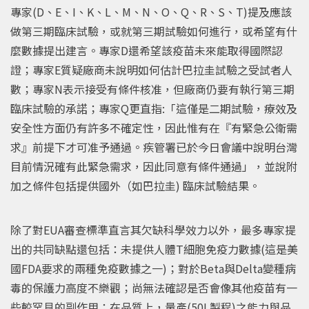
專家(D、E、I、K、L、M、N、O、Q、R、S、T)提及應該
做第三期臨床試驗，或就第三期試驗如何進行，或希望有什
麼數據提出建言。專家D還希望該疫苗未來能取得國際認
證；專家E質疑廠商未說明如何估計巴拉圭試驗之受試者人
數；專家N表示接受有條件核准，但廠商仍要有執行第三期
臨床試驗的承諾；專家Q更直指:「這僅是二期試驗，療效及
安全性方面仍有許多不確定性，因此惟有在『有緊急公衛需
求』前提下才可准予通過。疾管署已於今日會議中說明台灣
目前情況確有此緊急需求，因此同意有條件通過」，並說附
加之條件包括提供國外（如巴拉圭) 臨床試驗結果。
除了對EUA審查標準直言其欠缺科學效力以外，最多專家提
出的共同缺點還包括：未提供人體T細胞免疫力數據(這是美
國FDA要求的兩種免疫數據之一)；對於Beta與Delta變種病
毒的保護力高度不樂觀；尚無法確認是否會像其他疫苗有一
些較罕見的副作用；在品質上，量產(50L製程)之能力與品