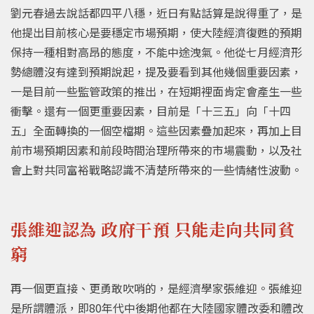
劉元春過去說話都四平八穩，近日有點話算是說得重了，是
他提出目前核心是要穩定市場預期，使大陸經濟復甦的預期
保持一種相對高昂的態度，不能中途洩氣。他從七月經濟形
勢總體沒有達到預期說起，提及要看到其他幾個重要因素，
一是目前一些監管政策的推出，在短期裡面肯定會產生一些
衝擊。還有一個更重要因素，目前是「十三五」向「十四
五」全面轉換的一個空檔期。這些因素疊加起來，再加上目
前市場預期因素和前段時間治理所帶來的市場震動，以及社
會上對共同富裕戰略認識不清楚所帶來的一些情緒性波動。
張維迎認為 政府干預 只能走向共同貧
窮
再一個更直接、更勇敢吹哨的，是經濟學家張維迎。張維迎
是所謂體派，即80年代中後期他都在大陸國家體改委和體改