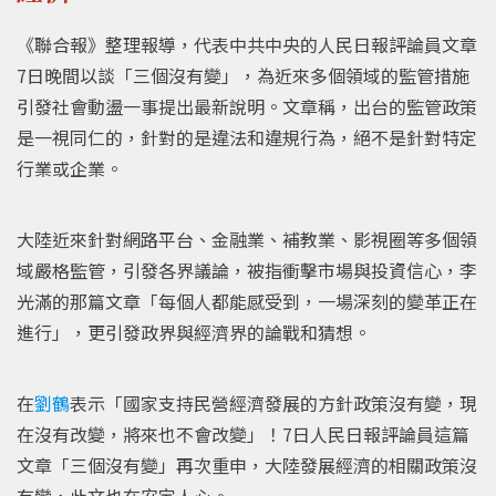
《聯合報》整理報導，代表中共中央的人民日報評論員文章
7日晚間以談「三個沒有變」，為近來多個領域的監管措施
引發社會動盪一事提出最新說明。文章稱，出台的監管政策
是一視同仁的，針對的是違法和違規行為，絕不是針對特定
行業或企業。
大陸近來針對網路平台、金融業、補教業、影視圈等多個領
域嚴格監管，引發各界議論，被指衝擊市場與投資信心，李
光滿的那篇文章「每個人都能感受到，一場深刻的變革正在
進行」，更引發政界與經濟界的論戰和猜想。
在
劉鶴
表示「國家支持民營經濟發展的方針政策沒有變，現
在沒有改變，將來也不會改變」！7日人民日報評論員這篇
文章「三個沒有變」再次重申，大陸發展經濟的相關政策沒
有變，此文也在安定人心。