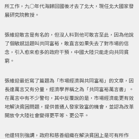
所工作，九○年代海歸回國後才去了北大，現任北大國家發
展研究院教授。
張維迎敢言是有名的，但沒人料到他可敢言至此，因為他說
了個敏感話題叫共同富裕，敢直言如果失去了對市場的信
念，引入愈來愈多的政府干預，中國大陸只能走向共同貧
窮。
張維迎最近寫了篇題為「市場經濟與共同富裕」的文章，因
長達萬言又有分量，經濟學界稱之為「共同富裕萬言書」。
在萬言中有不少警句，其中反覆說的是，市場經濟能更有效
地解決貧困問題，提供普通人發家致富的機會，並認為改革
開放令大陸社會變得更平等、更公平。
他還特別強調，政府和慈善組織在解決貧困上是可有所作