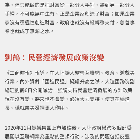
為，但只能做的是把財富從一部分人手裡，轉到另一部分人
手裡，不可能無中生有。正是企業家創造了財富；如果企業
家沒有積極性創造財富，政府也就沒有錢轉移支付，慈善事
業也就成了無源之水。
劉鶴：民營經濟發展政策沒變
《工商時報》報導，在大陸擴大監管互聯網、教育、遊戲等
行業，內外資對「國進民退」疑慮升高之際，大陸國務院副
總理劉鶴6日公開喊話，強調支持民營經濟發展的方針政策
現在沒有變，將來也不會變，必須大力支持，使其在穩增
長、穩就業等發揮更大作用。
2020年11月螞蟻集團上市觸礁後，大陸政府橫跨多個部委
展開以互聯網業為重點的整頓行動，涉及的問題包括反壟