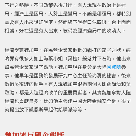
下行之勢時，不同政策先後飛出，有人說現在政治上是迷
局、經濟上是困局、大勢上是變局。不論是哪種局，都特別
需要有人出來說好說歹，然而線下說得口沫四濺，台上面面
相覷，好在還是有人出來，被稱為經濟變局中的吹哨人。
經濟學家魏加寧，在民營企業家個個如霜打的茄子之狀，經
濟界有很多人如上海葉小姐（葉檀）般落井下石時，他出來
幫民營企業家說了點話。魏加寧現在身分是大陸
國務院
參
事，他早年是國務院發展研究中心主任孫尚清的秘書，後來
做過吳敬璉的助手。有人說魏加寧跟過兩個人即孫尚清和吳
敬璉，都是大陸經濟改革的重要貢獻者，其實魏加寧對大陸
經濟也貢獻良多，比如他主張建中國大陸金融安全網，很早
就提出放下凱恩斯舉起供給學派等等。
魏加寧反國企壟斷