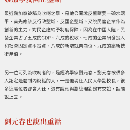
最近魏加寧被稱為吹哨之舉，是他公開說反壟斷要一碗水端
平，首先應該反行政壟斷、反國企壟斷。又說民營企業作為
創新的主力，對民企應給予制度保障，因為在中國大陸，民
營企業占了五成的GDP、六成的稅收、七成的企業研發投入
和社會固定資本投資、八成的新增就業崗位、九成的高新技
術產值。
另一位可列為吹哨者的，是經濟學家劉元春。劉元春被很多
人認定是體制內說話的人，一是他現任人民大學副校長，很
多這職位者都會入仕，還有說他與副總理劉鶴有交誼，話能
說上去。
劉元春也說出重話