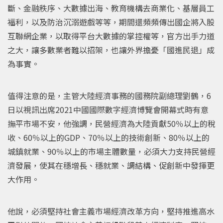
斷、金融秩序、大數據出海、教育機構去商業化、基層員工
福利，以及防治沉溺遊戲等等，期間還頻頻傳出國企將入股
互聯網企業，以取得平台大數據的掌控權等，官方出手力道
之大，讓多數業者難以招架，也讓外界擔憂「國進民退」成
為事實。
值得注意的是，主管大陸經濟事務的國務院副總理劉鶴，6
日以視訊出席2021中國國際數字經濟博覽會開幕式時有意
撫平市場不安，他強調，民營經濟為大陸貢獻50％以上的稅
收、60％以上的GDP、70％以上的技術創新、80％以上的
城鎮就業、90％以上的市場主體數量，必須大力支持民營經
濟發展，使其在穩增長、穩就業、調結構、促創新中發揮更
大作用。
他說，必須堅持社會主義市場經濟改革方向，堅持推進高水