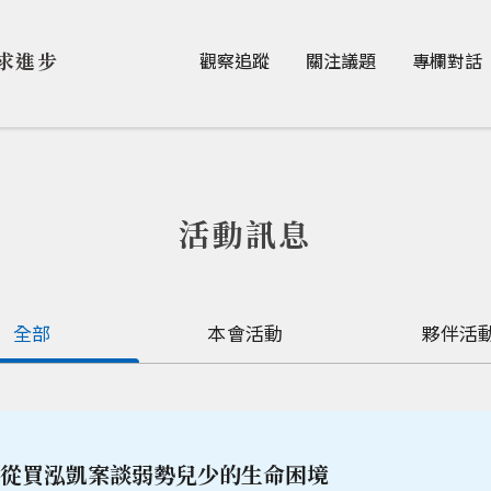
Jump to Main content
Jump to Navigation
求進步
觀察追蹤
關注議題
專欄對話
活動訊息
全部
本會活動
夥伴活
- 從買泓凱案談弱勢兒少的生命困境