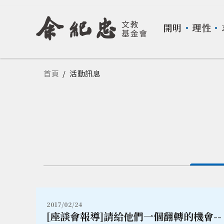
開明
・
理性
・
您在這裡
首頁
/
活動訊息
2017/02/24
[座談會報導]請給他們一個翻轉的機會-