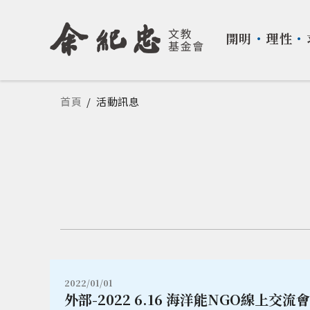
開明
・
理性
・
您在這裡
首頁
/
活動訊息
2022/01/01
外部-2022 6.16 海洋能NGO線上交流會