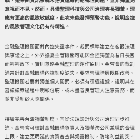
意視而不見。然而，具備監理科技與公司治理專長獨董，理
應有更高的風險敏感度，此次未能發揮預警功能，說明金控
的風險管理文化仍有待精進。
金融監理機關面對內控失靈事件，裁罰標準建立在客觀法理
與事證之上。外界擔憂主管機關可能因金控獨董為昔日長官
而輕輕放下，實則忽略金融監理的運作原則。金管會的裁罰
通常針對金融機構內控制度缺失，要求管理階層限期改善。
監理機關若要對獨董個人開罰，必須有積極證據，證明其在
審議議案過程中明顯包庇，或未盡善良管理人注意義務，而
並非受制於人際關係。
持續完善台灣獨董制度，宜從法規設計與公司治理同步推
進。金管會可檢討金融機構負責人及獨董跨公司兼職的合理
上限，建立更周延的實質審查與揭露機制，防堵利益衝突。