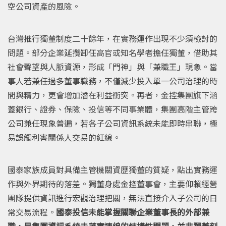
空公司資產的風險。
台灣推行獨董制度二十餘年，在實務運作出現不少須檢討的
問題。部分企業延攬卸任高官或知名學者擔任獨董，借助其
社會聲望與人脈資源，形成「門神」與「兼職王」現象。當
事人若兼任過多董事職務，不僅減少投入單一公司治理的時
間與精力，更會增加潛在利益衝突。再者，金控集團旗下涵
蓋銀行、證券、保險、投信等不同事業體，集團高階主管跨
公司兼任現象普遍，若各子公司資訊系統未能即時串聯，極
易誤觸利害關係人交易的紅線。
國泰家族成員對具備主管機關資歷獨董的質疑，點出實務運
作與外界期待的落差。獨董身處金控董事會，主要仰賴經營
團隊提供資訊進行宏觀治理把關，無法直接介入子公司的日
常交易流程。
國泰投信未能掌握關聯企業董事長的外部兼
職，是集團資訊系統未落實連線的結構性問題，並非獨董刻