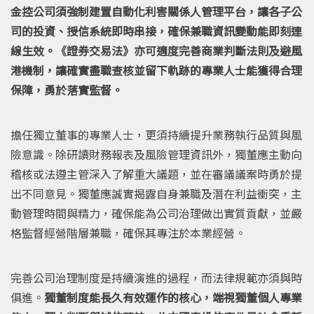
金控公司須強制建置自動化利害關係人管理平台，讓各子公
司的投資、授信系統即時串接，確保兼職資訊變動能即刻連
線生效。《證券交易法》亦可適度完善商業判斷法則及避風
港機制，讓確實盡職查核並留下軌跡的專業人士能獲得合理
保障，勇於落實監督。
擔任獨立董事的專業人士，更須持續提升業務執行品質與風
險意識。除研讀財務報表及風險管理資訊外，獨董應主動向
稽核或法遵主管深入了解重大議題，並在審議議案時勇於提
出不同意見。獨董應誠實揭露自身兼職及潛在利益衝突，主
動管理時間與精力，確保能為公司治理做出實質貢獻，並嚴
格監督經營階層兼職，確保其專注於本業經營。
完善公司治理制度是持續演進的過程，而法律規範亦須與時
俱進。
獨董制度能長久有效運作的核心，端視獨董個人專業