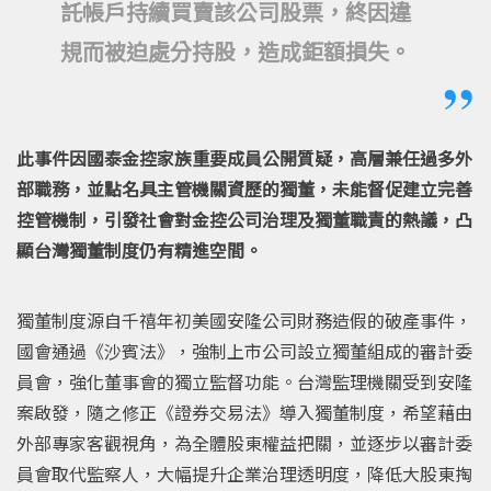
託帳戶持續買賣該公司股票，終因違
規而被迫處分持股，造成鉅額損失。
此事件因國泰金控家族重要成員公開質疑，高層兼任過多外
部職務，並點名具主管機關資歷的獨董，未能督促建立完善
控管機制，引發社會對金控公司治理及獨董職責的熱議，凸
顯台灣獨董制度仍有精進空間。
獨董制度源自千禧年初美國安隆公司財務造假的破產事件，
國會通過《沙賓法》，強制上市公司設立獨董組成的審計委
員會，強化董事會的獨立監督功能。台灣監理機關受到安隆
案啟發，隨之修正《證券交易法》導入獨董制度，希望藉由
外部專家客觀視角，為全體股東權益把關，並逐步以審計委
員會取代監察人，大幅提升企業治理透明度，降低大股東掏