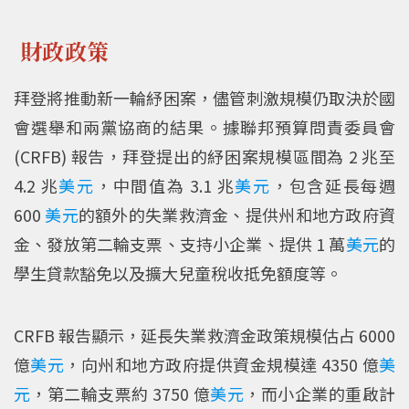
財政政策
拜登將推動新一輪紓困案，儘管刺激規模仍取決於國
會選舉和兩黨協商的結果。據聯邦預算問責委員會
(CRFB) 報告，拜登提出的紓困案規模區間為 2 兆至
4.2 兆
美元
，中間值為 3.1 兆
美元
，包含延長每週
600
美元
的額外的失業救濟金、提供州和地方政府資
金、發放第二輪支票、支持小企業、提供 1 萬
美元
的
學生貸款豁免以及擴大兒童稅收抵免額度等。
CRFB 報告顯示，延長失業救濟金政策規模估占 6000
億
美元
，向州和地方政府提供資金規模達 4350 億
美
元
，第二輪支票約 3750 億
美元
，而小企業的重啟計