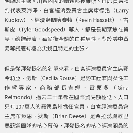
明顯的主張。川普內閣的商務部長羅斯、首席貿易談
判代表萊海澤、白宮經濟委員會主席庫德洛（Larry
Kudlow）、經濟顧問哈賽特（Kevin Hassett）、古
斯皮（Tyler Goodspeed）等人，都是長期聚焦在貿
易、總體經濟、華爾街金融的白種男性，對於美中貿
易等議題有極為尖銳且特定的主張。
但是從拜登提名的名單來看，白宮經濟委員會主席賽
希莉亞．勞斯（Cecilia Rouse）是勞工經濟與女性工
作權專家，商務部長吉娜．雷蒙多（Gina
Reimondo）過去二十年都在國際貿易額極低、人口
只有107萬人的羅德島州擔任官員，白宮經濟委員會
主席布萊恩．狄斯（Brian Deese）是希拉蕊與歐巴
馬競選團隊的核心幕僚，拜登提名的核心經濟閣員的