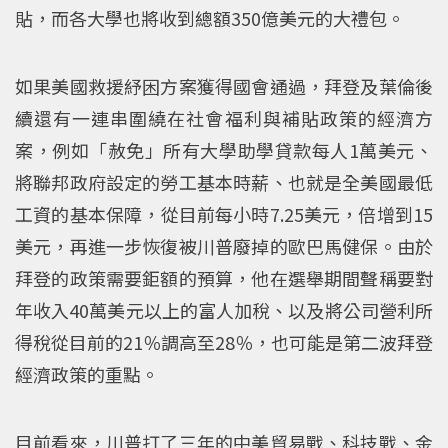
貼，而各大學也將收到總額350億美元的大禮包。
如果美國救援紓困方案獲得國會通過，拜登及葉倫後
續還有一連串圍繞在社會福利與補貼政策的經濟方
案，例如「赦免」所有大學助學貸款每人1萬美元、
將聯邦政府設定的勞工基本時薪、也就是全美國最低
工資的基本保障，從目前每小時7.25美元，倍增到15
美元，再進一步恢復被川普廢掉的歐巴馬健保。由於
拜登的政策需要鉅額的預算，他在選舉期間聲稱要對
年收入40萬美元以上的富人加稅、以及將公司營利所
得稅從目前的21％調高至28％，也可能是第二波拜登
經濟政策的重點。
目前看來，川普打了三年的中美貿易戰、科技戰、金