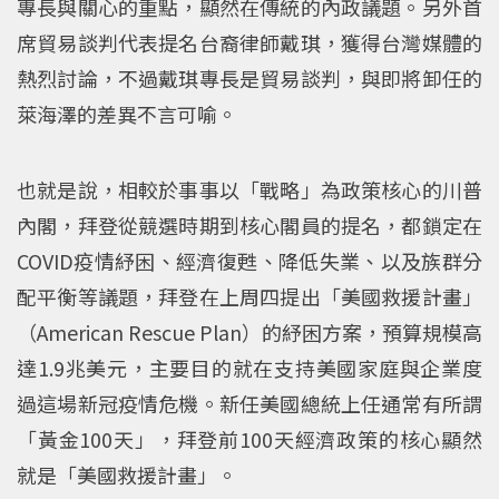
專長與關心的重點，顯然在傳統的內政議題。另外首
席貿易談判代表提名台裔律師戴琪，獲得台灣媒體的
熱烈討論，不過戴琪專長是貿易談判，與即將卸任的
萊海澤的差異不言可喻。
也就是說，相較於事事以「戰略」為政策核心的川普
內閣，拜登從競選時期到核心閣員的提名，都鎖定在
COVID疫情紓困、經濟復甦、降低失業、以及族群分
配平衡等議題，拜登在上周四提出「美國救援計畫」
（American Rescue Plan）的紓困方案，預算規模高
達1.9兆美元，主要目的就在支持美國家庭與企業度
過這場新冠疫情危機。新任美國總統上任通常有所謂
「黃金100天」，拜登前100天經濟政策的核心顯然
就是「美國救援計畫」。