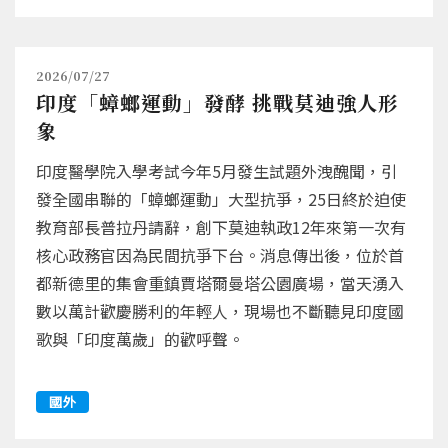
2026/07/27
印度「蟑螂運動」發酵 挑戰莫迪強人形
象
印度醫學院入學考試今年5月發生試題外洩醜聞，引
發全國串聯的「蟑螂運動」大型抗爭，25日終於迫使
教育部長普拉丹請辭，創下莫迪執政12年來第一次有
核心政務官因為民間抗爭下台。消息傳出後，位於首
都新德里的集會重鎮賈塔爾曼塔公園廣場，當天湧入
數以萬計歡慶勝利的年輕人，現場也不斷聽見印度國
歌與「印度萬歲」的歡呼聲。
國外