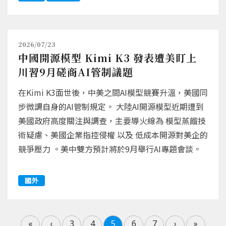
2026/07/23
中國開源模型 Kimi K3 發表遭美盯上
川習9月磋商AI管制議題
在Kimi K3面世後，中美之間AI模型競賽升溫，美國同
步微調自身的AI管制規定。 大陸AI開源模型近期遭到
美國政府高度關注與調查，主要導火線為 模型蒸餾技
術疑慮、美國企業指控侵權 以及 低成本開源對美企的
競爭壓力 。美中雙方預計將於9月舉行AI專題會談。
國外
«
‹
3
4
5
6
7
›
»