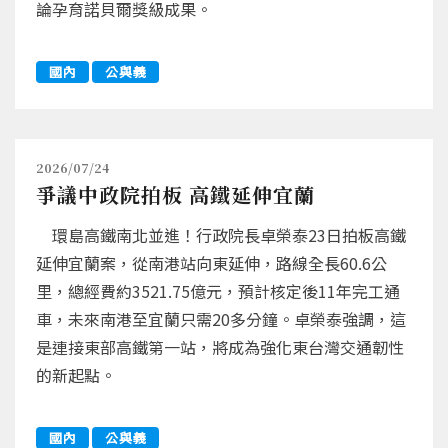
論孕育諾貝爾獎級成果。
國內
公與義
2026/07/24
爭議中政院拍板 高鐵延伸宜蘭
環島高鐵南北並進！行政院長卓榮泰23日拍板高鐵
延伸宜蘭案，從南港站向東延伸，路線全長60.6公
里，總經費約3521.75億元，預計核定後11年完工通
車，未來南港至宜蘭只需20多分鐘。卓榮泰強調，這
是連接東部高鐵第一站，將成為強化東台灣交通韌性
的新起點。
國內
公與義