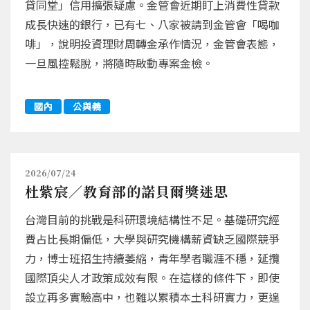
貸同堂」信用擴張疑慮。金管會近期盯上消費性貸款
成長快速的銀行，已有七、八家被請到金管會「喝咖
啡」，說明投資理財周轉金承作情況，金管會表態，
一旦風控鬆脫，將隨時啟動專案金檢。
國內
公與義
2026/07/24
杜紫宸／教育部的諾貝爾獎迷思
台灣目前的挑戰是科研環境結構性不足。基礎研究經
費占比長期偏低，大學與研究機構薪資缺乏國際競爭
力，博士班招生持續萎縮，青年學者職涯不穩，延攬
國際頂尖人才政策成效有限。在這樣的條件下，即使
設立再多實驗高中，也難以累積本土科研實力，更遑