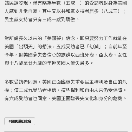
該民調發現，僅有略為半數（五成一）的受訪者對身為美國
人感到非常自豪，其中又以共和黨支持者居多（八成三）；
民主黨支持者只有三成一感到驕傲。
對所謂長久以來的「美國夢」信念，即只要努力工作就能在
美國「出頭天」的想法，五成受訪者已「幻滅」；自前年至
今年，對美國夢失去信心的族群以西班牙裔、亞太裔、女性
與十八歲至廿九歲的年輕美國人流失最多。
多數受訪者同意，美國正面臨喪失重要民主權利及自由的危
機；僅二成九受訪者相信，這些權利和自由未來仍受保障。
有六成受訪者也同意，美國正面臨丟失文化和身分的危機。
國際觀測站