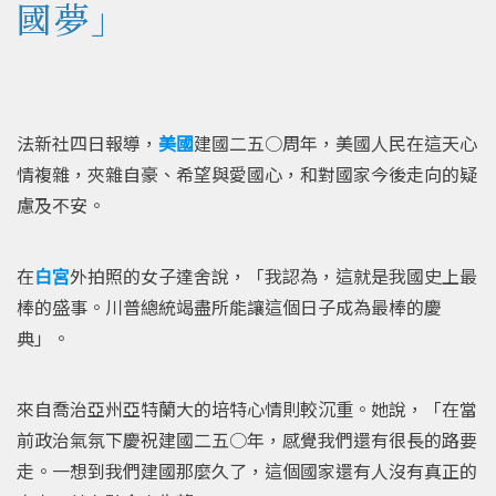
國夢」
法新社四日報導，
美國
建國二五○周年，美國人民在這天心
情複雜，夾雜自豪、希望與愛國心，和對國家今後走向的疑
慮及不安。
在
白宮
外拍照的女子達舍說，「我認為，這就是我國史上最
棒的盛事。川普總統竭盡所能讓這個日子成為最棒的慶
典」。
來自喬治亞州亞特蘭大的培特心情則較沉重。她說，「在當
前政治氣氛下慶祝建國二五○年，感覺我們還有很長的路要
走。一想到我們建國那麼久了，這個國家還有人沒有真正的