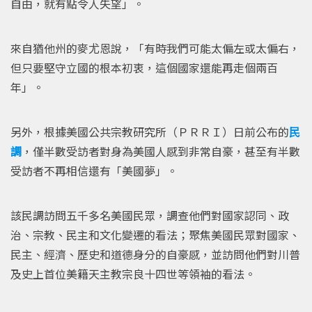
自由，就有點令人失望」。
來自猶他州的麥尤恩說，「有時我們可能太偏左或太偏右，
但只要堅守立國的根本初衷，這個國家還能再走個兩百
年」。
另外，根據美國公共宗教研究所（ＰＲＲＩ）日前公布的
民
調
，僅半數受訪者對身為美國人感到非常自豪，甚至有半數
受訪者不再相信還有「美國夢」。
該民調訪問五千多名美國民眾，調查他們對國家認同、政
治、宗教、民主和文化變遷的看法；聚焦美國民眾對國家、
民主、經濟、歷史和道德身分的自豪感，並訪問他們對川普
及史上首位美籍天主教宗良十四世等領袖的看法。