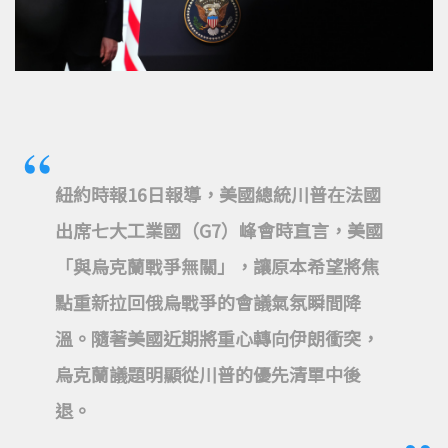
紐約時報16日報導，美國總統川普在法國
出席七大工業國（G7）峰會時直言，美國
「與烏克蘭戰爭無關」，讓原本希望將焦
點重新拉回俄烏戰爭的會議氣氛瞬間降
溫。隨著美國近期將重心轉向伊朗衝突，
烏克蘭議題明顯從川普的優先清單中後
退。