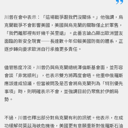
川普在會中表示：「這場戰爭跟我們沒關係。」他強調，烏
克蘭戰爭不會影響美國，美國與烏克蘭的關聯僅止於軍售，
「我們離那裡有好幾千英里遠」。此番言論凸顯出歐洲盟友
面臨的新安全現實——長達數十年仰賴美國防衛的體系，正
逐步轉向要求歐洲自行承擔更多責任。
儘管態度冷淡，川普仍與烏克蘭總統澤倫斯基會面，並形容
會談「非常順利」，也表示雙方將再度會晤。他重申俄羅斯
應該達成協議，但當被問及是否會將烏克蘭列為「特別優先
事項」時，則明確表示不會，並強調目前仍聚焦於伊朗局
勢。
不過，川普也釋出部分對烏克蘭有利的訊號。他表示，在成
功緩解荷莫茲海峽危機後，美國更有意願重新對俄羅斯石油