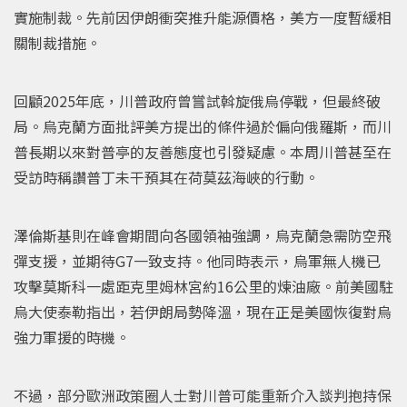
實施制裁。先前因伊朗衝突推升能源價格，美方一度暫緩相
關制裁措施。
回顧2025年底，川普政府曾嘗試斡旋俄烏停戰，但最終破
局。烏克蘭方面批評美方提出的條件過於偏向俄羅斯，而川
普長期以來對普亭的友善態度也引發疑慮。本周川普甚至在
受訪時稱讚普丁未干預其在荷莫茲海峽的行動。
澤倫斯基則在峰會期間向各國領袖強調，烏克蘭急需防空飛
彈支援，並期待G7一致支持。他同時表示，烏軍無人機已
攻擊莫斯科一處距克里姆林宮約16公里的煉油廠。前美國駐
烏大使泰勒指出，若伊朗局勢降溫，現在正是美國恢復對烏
強力軍援的時機。
不過，部分歐洲政策圈人士對川普可能重新介入談判抱持保