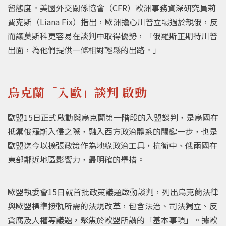
留態度。美國外交關係協會（CFR）歐洲事務資深研究員莉
費克斯（Liana Fix）指出，歐洲擔心川普立場過於親俄，反
而讓莫斯科更容易在談判中取得優勢，「俄羅斯正期待川普
出面，為他們提供一條相對輕鬆的出路。」
烏克蘭「入歐」談判 啟動
歐盟15日正式啟動與烏克蘭第一階段的入盟談判，是烏國在
抵禦俄羅斯入侵之際，融入西方政治體系的關鍵一步，也是
歐盟迄今以擴張政策作為地緣政治工具，抗衡中、俄兩國在
東部鄰近地區影響力，最明確的舉措。
歐盟執委會15日就首批政策議題啟動談判，列出烏克蘭法律
與歐盟標準接軌所需的法規改革，包含法治、司法獨立、反
貪腐及人權等議題，聚焦於歐盟所謂的「基本事項」。據歐