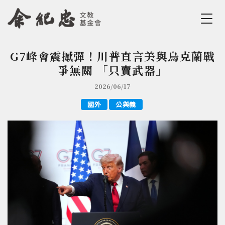
Jump to Main content
Jump to Navigation
G7峰會震撼彈！川普直言美與烏克蘭戰
您在這裡
爭無關 「只賣武器」
2026/06/17
國外
公與義