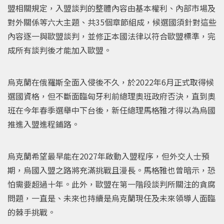
盟相關規定，入盟談判的整體內容由基本權利、內部市場及
對外關係等六大主題、共35個章節組成，候選國須針對這些
內容逐一與歐盟談判，並修正本國法律以符合歐盟標準，完
成所有談判後才能加入歐盟。
烏克蘭在俄羅斯全面入侵後不久，於2022年6月正式取得候
選國資格，但不斷面臨匈牙利前總理奧班政府否決，直到奧
班在今年春季選舉中下台後，新任總理馬格雅才得以為烏國
推進入盟進程鋪路。
烏克蘭希望最早能在2027年啟動入盟程序，但外交人士預
期，烏國入盟之路將充滿挑戰且漫長。馬格雅也曾暗示，恐
怕需要超過十年。此外，歐盟在第一階段談判所關注的貪腐
問題，一直是、未來也持續是烏克蘭現任及未來領導人面臨
的棘手挑戰。