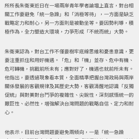
所所長朱衛東近日在一場兩岸青年學者論壇上直言，對台相
關工作要避免「統一急躁」和「消極等待」，一方面是缺乏
戰略定力和耐心，另一方面則是被動坐等。要因勢利導，積
極作為，全力塑造大環境，力爭形成「不統而統」大勢。
朱衛東認為，對台工作不僅要樹牢底線思維和憂患意識，更
要注重抓住和用好機遇。「危」和「機」並存、危中有機、
危可轉機，挑戰前所未有；應對好了，機遇也就前所未有。
他指出，要透過現象看本質，全面精準把握台灣政局與兩岸
關係發展的客觀規律及其歷史大勢，客觀清醒地認識「反獨
促統」與對美對台鬥爭的複雜性、尖銳性，深刻感悟統一的
艱巨性、必然性，增強解決台灣問題的戰略自信、定力和耐
心。
他表示，目前台灣問題要避免兩傾向，一是「統一急躁