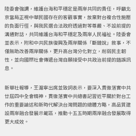
陸委會強調，維護台海和平穩定是兩岸共同的責任，呼籲北
京當局正視中華民國存在的客觀事實，放棄對台複合性施壓
的負面行徑，與我民選合法政府透過對等尊嚴、不設前提的
溝通對話，共同維護台海和平穩定及兩岸人民福祉。陸委會
並表示，附和中共民族復興及兩岸關係「斷鏈說」敘事，不
僅無助改善兩岸關係，更升高台灣分化對立，削弱民主韌
性，並向國際社會傳遞台灣自願接受中共政治前提的錯誤訊
息。
新華社報導，王滬寧出席並致詞表示，要深入貫徹落實中共
廿屆四中全會精神，貫徹落實中共總書記習近平關於對台工
作的重要論述和新時代解決台灣問題的總體方略，高品質建
設兩岸融合發展示範區，推動十五五時期兩岸融合發展取得
更大成效。