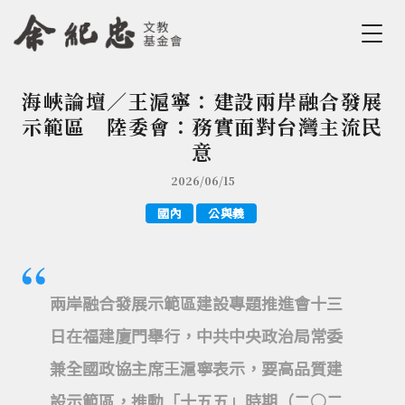
Jump to Main content
Jump to Navigation
海峽論壇／王滬寧：建設兩岸融合發展
您在這裡
示範區 陸委會：務實面對台灣主流民
意
2026/06/15
國內
公與義
兩岸融合發展示範區建設專題推進會十三
日在福建廈門舉行，中共中央政治局常委
兼全國政協主席王滬寧表示，要高品質建
設示範區，推動「十五五」時期（二○二