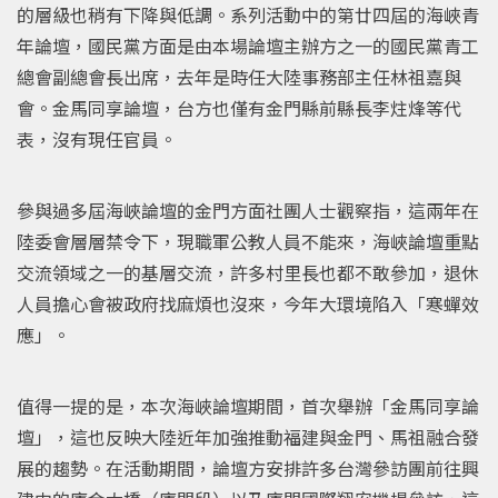
的層級也稍有下降與低調。系列活動中的第廿四屆的海峽青
年論壇，國民黨方面是由本場論壇主辦方之一的國民黨青工
總會副總會長出席，去年是時任大陸事務部主任林祖嘉與
會。金馬同享論壇，台方也僅有金門縣前縣長李炷烽等代
表，沒有現任官員。
參與過多屆海峽論壇的金門方面社團人士觀察指，這兩年在
陸委會層層禁令下，現職軍公教人員不能來，海峽論壇重點
交流領域之一的基層交流，許多村里長也都不敢參加，退休
人員擔心會被政府找麻煩也沒來，今年大環境陷入「寒蟬效
應」。
值得一提的是，本次海峽論壇期間，首次舉辦「金馬同享論
壇」，這也反映大陸近年加強推動福建與金門、馬祖融合發
展的趨勢。在活動期間，論壇方安排許多台灣參訪團前往興