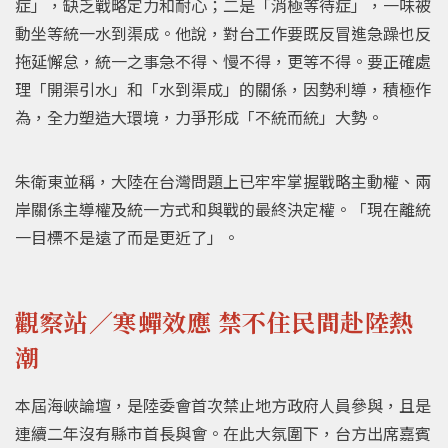
症」，缺乏戰略定力和耐心；二是「消極等待症」，一味被
動坐等統一水到渠成。他說，對台工作要既反冒進急躁也反
拖延懈怠，統一之事急不得、慢不得，更等不得。要正確處
理「開渠引水」和「水到渠成」的關係，因勢利導，積極作
為，全力塑造大環境，力爭形成「不統而統」大勢。
朱衛東並稱，大陸在台灣問題上已牢牢掌握戰略主動權、兩
岸關係主導權及統一方式和與戰的最終決定權。「現在離統
一目標不是遠了而是更近了」。
觀察站／寒蟬效應 禁不住民間赴陸熱
潮
本屆海峽論壇，是陸委會首次禁止地方政府人員參與，且是
連續二年沒有縣市首長與會。在此大氛圍下，台方出席嘉賓