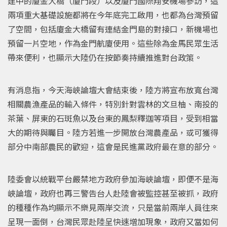
建中的廈金大橋（廈門段）以及廈門國際翔安機場參訪，這
兩項重大基礎設施都將在今年底完工啟用，也都為台灣預留
了空間，包括廈金大橋留有連結金門島的對接口，新機場也
預留一片空地，作為金門航廈使用。這些除為金馬民眾生活
帶來便利，也顯示大陸仍在按節奏持續推進對台政策。
有消息指，今天海峽論壇大會結束後，陸方將宣布放寬台灣
相關農漁產品的輸入條件，特別針對雲林的文旦柚、南投的
茶葉、屏東的石斑魚以及台東的鳳梨釋迦等項目，受到相當
大的期待與矚目。陸方若進一步開放台灣農產品，或可獲得
部分中南部農民的歡迎，這會是民進黨政府最在意的部分。
陸委會以統戰平台嚴禁地方政府參加海峽論壇，即便不是海
峽論壇，政府也再三警告台人赴陸會被監控甚至被抓，政府
的種種作為均顯示不樂見兩岸交流，只是當前兩岸人員往來
呈現一面倒，台灣民眾赴陸呈快速增加現象，政府又當如何