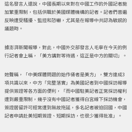
這名發言人還說，中國長期以來對在中國工作的外國記者施
加繁重限制，包括供職於美國媒體機構的記者。記者們普遍
反映遭受騷擾、監控和恐嚇，尤其是在報導中共認為敏感的
議題時。
據澎湃新聞報導，對此，中國外交部發言人毛寧在今天的例
行記者會上稱，「美方講對等待遇，這正是中方的關切」。
她聲稱，「中美媒體問題的始作俑者是美方」，雙方達成3
項共識以來，中方「完整落實」為美國記者到中國採訪報導
提供簽證等各方面的便利，「而中國駐美記者正常採訪權利
遭到嚴重限制，幾乎沒有中國記者獲得白宮線下採訪機會，
簽證居留許可經常遭到無故拖延，多名記者被迫回國，中國
記者申請赴美短期簽證、短期採訪，也很少獲得批准」。