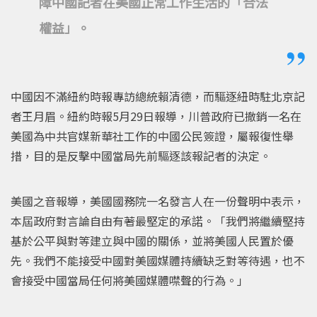
障中國記者在美國正常工作生活的「合法
權益」。
中國因不滿紐約時報專訪總統賴清德，而驅逐紐時駐北京記
者王月眉。紐約時報5月29日報導，川普政府已撤銷一名在
美國為中共官媒新華社工作的中國公民簽證，屬報復性舉
措，目的是反擊中國當局先前驅逐該報記者的決定。
美國之音報導，美國國務院一名發言人在一份聲明中表示，
本屆政府對言論自由有著最堅定的承諾。「我們將繼續堅持
基於公平與對等建立與中國的關係，並將美國人民置於優
先。我們不能接受中國對美國媒體持續缺乏對等待遇，也不
會接受中國當局任何將美國媒體噤聲的行為。」