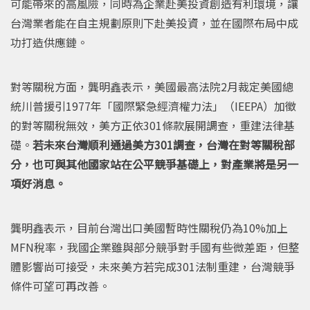
可能帶來的高風險，同時為企業赴美投資創造有利環境，讓
台灣業者能在自主規劃原則下赴美投資，並在國際布局中成
功打造供應鏈。
對等關稅方面，龔明鑫表示，美國最高法院2月裁定美國總
統川普援引1977年「國際緊急經濟權力法」（IEEPA）加徵
的對等關稅無效，美方正依301條款展開調查，重建法律基
礎。
若未來台灣順利通過美方301調查，台灣在對等關稅部
分，也可與其他國家站在公平競爭基礎上，對產業將是另一
項好消息。
龔明鑫表示，目前台灣出口美國暫時性關稅仍為10%加上
MFN稅率，我國企業雖與部分競爭對手國有些微差距，但整
體影響尚可接受，未來美方若完成301法制重建，台灣競爭
條件可望可再改善。