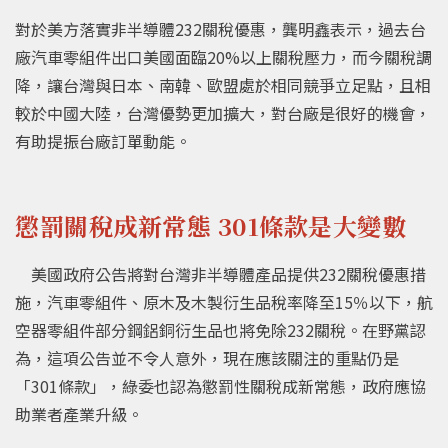
對於美方落實非半導體232關稅優惠，龔明鑫表示，過去台
廠汽車零組件出口美國面臨20%以上關稅壓力，而今關稅調
降，讓台灣與日本、南韓、歐盟處於相同競爭立足點，且相
較於中國大陸，台灣優勢更加擴大，對台廠是很好的機會，
有助提振台廠訂單動能。
懲罰關稅成新常態 301條款是大變數
美國政府公告將對台灣非半導體產品提供232關稅優惠措
施，汽車零組件、原木及木製衍生品稅率降至15％以下，航
空器零組件部分鋼鋁銅衍生品也將免除232關稅。在野黨認
為，這項公告並不令人意外，現在應該關注的重點仍是
「301條款」，綠委也認為懲罰性關稅成新常態，政府應協
助業者產業升級。