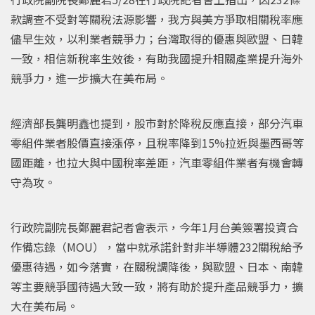
款調查不受對等關稅法源影響，我方與美方爭取相關稅率應
儘早生效，以利業者競爭力；台灣取得的優惠與歐盟、日韓
一致，相信新稅率生效後，有助我國提升相關產業提升海外
競爭力，進一步擴大在美布局。
經濟部長龔明鑫也提到，股市對於降稅反應直接，部分汽車
零組件業者股價直接漲停，且稅率降到15%拉近與墨西哥等
國距離，也拉大與中國稅率差距，汽車零組件業者有機會轉
守為攻。
行政院副院長鄭麗君記者會表示，今年1月台美簽署投資合
作備忘錄（MOU），當中就承諾針對非半導體232關稅給予
優惠待遇，如今落實，在關稅調降後，與歐盟、日本、南韓
等主要競爭國待遇大致一致，將有助於提升產品競爭力，擴
大在美布局。