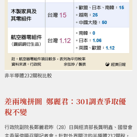
非半導體232關稅比較
差兩塊拼圖 鄭麗君：301調查爭取優
稅不變
行政院副院長鄭麗君昨（28）日與經濟部長龔明鑫、國發會
主委葉俊顯召開記者會。針對外界關注的半導體232關稅，