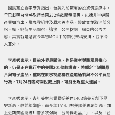
國民黨立委李彥秀指出，台美先前簽署的投資備忘錄中，
早已載明台灣將取得美國232條款關稅優惠，包括非半導體
產業如汽車、飛機零組件及原木等產品，將放寬並取消部分
鋁、鋼、銅衍生品關稅，這次「公開檢閱」網頁的公告內
容，其實就是落實今年初MOU中的關稅架構安排，並不令
人意外。
李彥秀表示，目前外界最關注、也是業者與民眾最擔心
的，仍是正在進行中的美國301條款調查，將鎖定半導體晶
片與電子產品，重點在於檢視結構性產能過剩與不公平貿易
行為，7月24日臨時關稅截止前，可能出現重大進展。
李彥秀表示，去年美對台貿易逆差達1468億美元創下歷
史新高，較前年翻倍，而今年1至4月對美順差再創新高，加
上近期美國總統川普多次強調「台灣偷走晶片」，以及「台