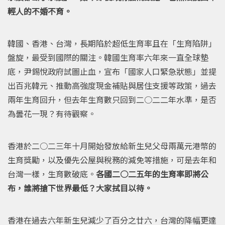
輕人的不婚不育。
韓國、香港、台灣，長期陷於超低生育率且在「生育陷阱」
盤旋，最受到國際的關注。韓國生育率六年來一直全球墊
底，尹錫悅政府試圖止血，宣布「國家人口緊急狀態」並提
出百兆韓元、推動高強度現金補貼與居住支援等政策，過去
兩年生育回升，但去年生育數只回到二○二二年水準，是否
為曇花一現？有待觀察。
香港於二○二三年十月開始發放給新生兒父母兩萬元港幣的
生育獎勵，以及優先公屋與稅務的減免等措施，可是去年和
台灣一樣，生育數破底。
各國二○二五年的生育率即將公
布，誰將搶下世界最低？大家拭目以待。
香港在過去六年新生兒減少了百分之廿六，台灣的降幅更達