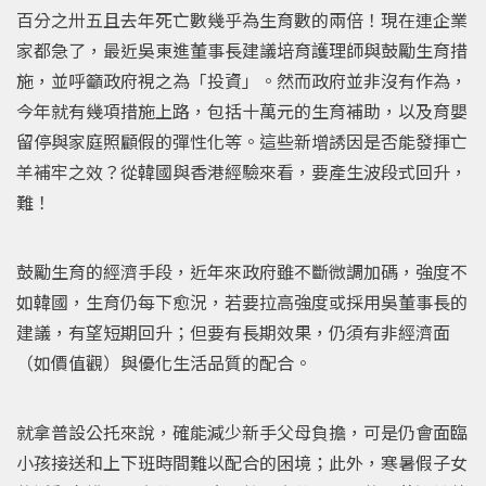
百分之卅五且去年死亡數幾乎為生育數的兩倍！現在連企業
家都急了，最近吳東進董事長建議培育護理師與鼓勵生育措
施，並呼籲政府視之為「投資」。然而政府並非沒有作為，
今年就有幾項措施上路，包括十萬元的生育補助，以及育嬰
留停與家庭照顧假的彈性化等。這些新增誘因是否能發揮亡
羊補牢之效？從韓國與香港經驗來看，要產生波段式回升，
難！
鼓勵生育的經濟手段，近年來政府雖不斷微調加碼，強度不
如韓國，生育仍每下愈況，若要拉高強度或採用吳董事長的
建議，有望短期回升；但要有長期效果，仍須有非經濟面
（如價值觀）與優化生活品質的配合。
就拿普設公托來說，確能減少新手父母負擔，可是仍會面臨
小孩接送和上下班時間難以配合的困境；此外，寒暑假子女