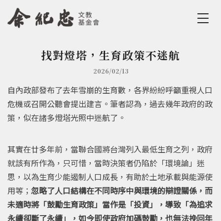
Jump to Main content
Jump to Navigation
找對燈塔，生育政策不迷航
您在這裡
2026/02/13
自內政部發布了去年雪崩的生育數，各界紛紛呼籲重視人口
危機或召開公聽會提出建言。筆者認為，過去幾年政府的政
策，似在諸多燈塔光照中迷航了。
其實在廿多年前，當聯合國將台灣列入最低生育之列，政府
就該有所作為，只可惜，當時決策者仍陷於「環境論」迷
思，以為生育少能遏制人口成長，有助於土地承載與能源使
用等；
忽略了人口結構在不同時序中與環境的辯證關係，而
未適時將「鼓勵生育政策」當作是「投資」，導致「為追求
永續卻斷了永續」，如今即使政府加碼鼓勵，也無法挽回年