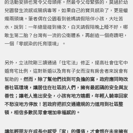
的活動安排也常令父母頭疼。然最令父母緊張的，莫過於幼
兒園發生流感或腸病毒等，如果自己的寶貝感染了，更是蠟
燭兩頭燒。筆者偶在公園看到爸媽請假陪伴小孩，大吐苦
水，說到：一年總是碰到幾次，白天請假陪晚上睡不好，哪
敢生第二胎？台灣有一流的公衛體系，再創造一個奇蹟吧，
一個「零感染的托育環境」。
另外，立法院剛三讀通過「住宅法」修正，提高社會住宅中
婚育宅比例，這對新婚以及育有子女而沒有房舍者來說會有
幫助的。
然而，除了幫他們找到可負擔的窩，政府應同時改
善社區環境，讓居住在社區的人們，擁有最起碼的安全與友
善性；讓老人進出安全，小孩有地方嬉戲，年輕人騎車回家
不愁沒地方停放！若政府把抓交通違規的力道用到社區整
頓，相信多數民眾會增加幸福感的。
讓年輕朋友在成長中感受「家」的價值，才會想在未來擁有