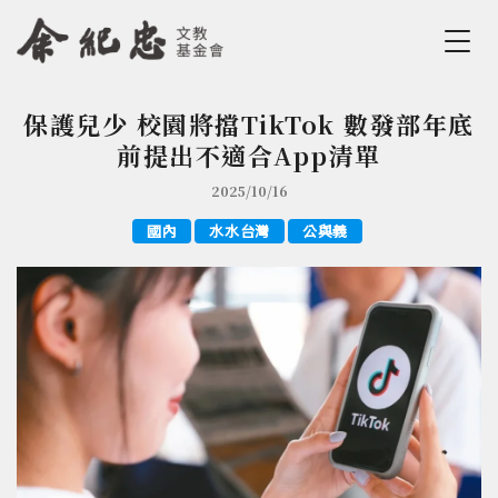
Jump to Main content
Jump to Navigation
保護兒少 校園將擋TikTok 數發部年底
您在這裡
前提出不適合App清單
2025/10/16
國內
水水台灣
公與義