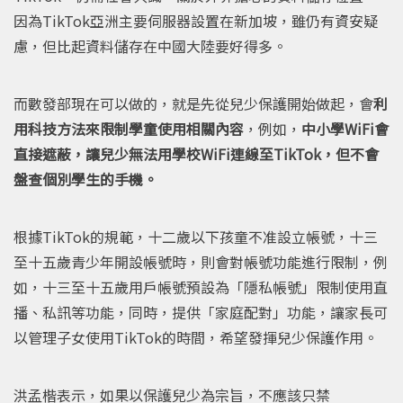
因為TikTok亞洲主要伺服器設置在新加坡，雖仍有資安疑
慮，但比起資料儲存在中國大陸要好得多。
而數發部現在可以做的，就是先從兒少保護開始做起，會
利
用科技方法來限制學童使用相關內容
，例如，
中小學WiFi會
直接遮蔽，讓兒少無法用學校WiFi連線至TikTok，但不會
盤查個別學生的手機。
根據TikTok的規範，十二歲以下孩童不准設立帳號，十三
至十五歲青少年開設帳號時，則會對帳號功能進行限制，例
如，十三至十五歲用戶帳號預設為「隱私帳號」限制使用直
播、私訊等功能，同時，提供「家庭配對」功能，讓家長可
以管理子女使用TikTok的時間，希望發揮兒少保護作用。
洪孟楷表示，如果以保護兒少為宗旨，不應該只禁