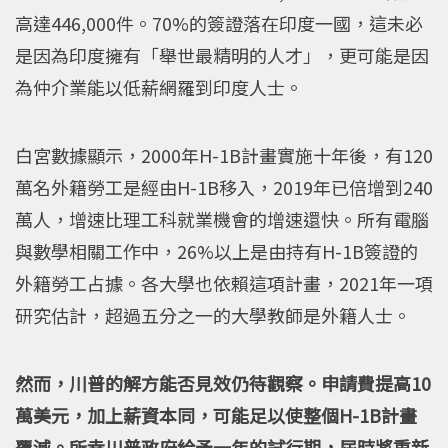
高達446,000件。70%的簽證落在印度一國，這未必
是因為印度擁有「舉世最精明的人才」，更可能是因
為仲介業能以低薪網羅到印度人士。
白宮數據顯示，2000年H-1B計畫實施十年後，有120
萬名外籍勞工是經由H-1B移入，2019年已倍增到240
萬人，增速比理工科就業機會的增速還快。所有電腦
與數學相關工作中，26%以上是由持有H-1B簽證的
外籍勞工占據。各大學也依賴這項計畫，2021年一項
研究估計，超過五分之一的大學教師是外籍人士。
然而，川普的解方能否見效仍待觀察。申請費提高10
萬美元，加上薪資本同，可能足以使整個H-1B計畫
覆滅。所幸川普政府給予一年的試行期，屆時將重新