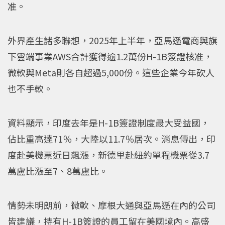
准。
外界產生諸多聯想，2025年上半年，亞馬遜電商與旗
下雲端事業AWS合計獲得逾1.2萬份H-1B簽證核准，
微軟與Meta則各自超過5,000份。這些企業今年砍人
也不手軟。
資料顯示，印度去年是H-1B簽證制度最大受益國，
佔比重高達71％，大陸以11.7％居次。消息傳出，印
度赴美機票近日飆漲，新德里赴紐約單程機票從3.7
萬盧比漲至7、8萬盧比。
情勢未明朗前，微軟、摩根大通與亞馬遜在內的公司
皆建議，持有H-1B簽證的員工留在美國境內。高盛