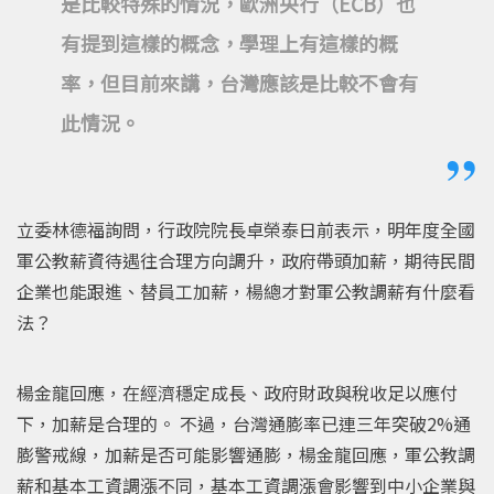
是比較特殊的情況，歐洲央行（ECB）也
有提到這樣的概念，學理上有這樣的概
率，但目前來講，台灣應該是比較不會有
此情況。
立委林德福詢問，行政院院長卓榮泰日前表示，明年度全國
軍公教薪資待遇往合理方向調升，政府帶頭加薪，期待民間
企業也能跟進、替員工加薪，楊總才對軍公教調薪有什麼看
法？
楊金龍回應，在經濟穩定成長、政府財政與稅收足以應付
下，加薪是合理的。 不過，台灣通膨率已連三年突破2%通
膨警戒線，加薪是否可能影響通膨，楊金龍回應，軍公教調
薪和基本工資調漲不同，基本工資調漲會影響到中小企業與