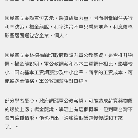
國民黨立委顏寬恒表示，房貸族壓力重，因而相當關注央行
利率決策，楊金龍說，利率決策不單只看房地產，利息價格
影響層面還包含企業、個人。
國民黨立委林德福關切政府擬調升軍公教薪資，是否推升物
價。楊金龍說明，軍公教調薪和基本工資調升相比，影響較
小，因為基本工資調漲涉及中小企業、商家的工資成本，可
能轉嫁至價格，軍公教調薪相對單純。
部分學者憂心，政府調漲軍公教薪資，可能造成薪資與物價
的螺旋上漲；楊金龍說，學理上有這個概率，但判斷台灣不
會有這種情形，他也指出「通膨這個議題慢慢緩和下來
了」。