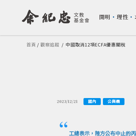
開明
・
理性
・
您在這裡
首頁
/
觀察追蹤
/
中國取消12項ECFA優惠關稅
國內
公與義
2023/12/21
工總表示，陸方公布中止的丙