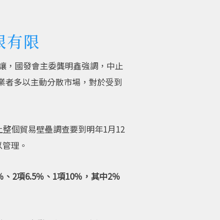
很有限
減讓，國發會主委龔明鑫強調，中止
，業者多以主動分散市場，對於受到
整個貿易壁壘調查要到明年1月12
以管理。
2項6.5％、1項10％，其中2％