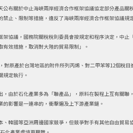
天公布關於中止海峽兩岸經濟合作框架協議協定部分產品關
的禁止、限制等措施，違反了海峽兩岸經濟合作框架協議規
框架協議，國務院關稅稅則委員會按規定和程序決定，中止
取有效措施，取消對大陸的貿易限制」。
日起，對原產於台灣地區的附件所列丙烯、對二甲苯等12個稅
關規定執行。
出，由於石化產業多為「聯產品」，原料在製程上互有關聯，
業的影響是一連串的，衝擊遍及上下游產業鏈。
本、韓國等亞洲周邊國家競爭，但競爭對手有其他自由貿易協
的石化產業處境更艱難。