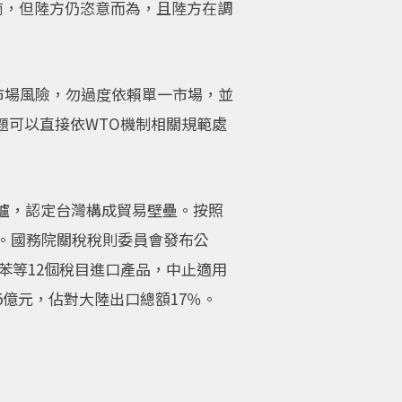
協商，但陸方仍恣意而為，且陸方在調
市場風險，勿過度依賴單一市場，並
題可以直接依WTO機制相關規範處
出爐，認定台灣構成貿易壁壘。按照
定。國務院關稅稅則委員會發布公
甲苯等12個稅目進口產品，中止適用
05億元，佔對大陸出口總額17％。