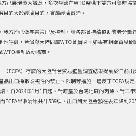
，我方已展現最大誠意，多次呼籲在WTO架構下雙方可隨時
治目的大於經濟目的，實屬經濟脅迫。
，我方均已做完善管理及控制，請各部會持續協助業者分散
他也呼籲，台灣與大陸同屬WTO會員國，如果有相關貿易問
依WTO機制啟動協商。
」（ECFA）存廢的大陸對台貿易壁壘調查結果提前於日前
產品出口採取歧視性的禁止、限制等措施，違反了ECFA規
減讓，自2024年1月1日起，對原產於台灣地區的丙烯、對二
而ECFA早收清單共計539項，出口到大陸金額在去年降到2