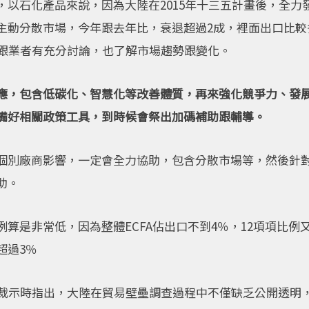
，以石化產品來說，因為大陸在2015年十三五計畫後，全力
主動分散市場，今年跟去年比，衰退超過2成，裡面出口比較
部跟業者有充分討論，也了解市場趨勢跟變化。
應，包含低碳化、智慧化等改善體質，再來強化競爭力、發
備好相關政策工具，到時候會祭出加碼補助跟輔導。
個別廠商影響，一定會全力協助，包含分散市場等，然後針
助。
算是非常低，因為整體ECFA佔出口不到4％，12項項比
超過3％
揆裁示時指出，大陸在貿易壁壘調查過程中不僅缺乏公開透明