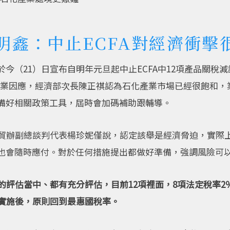
明鑫：中止ECFA對經濟衝擊
今（21）日宣布自明年元旦起中止ECFA中12項產品關稅
對產業因應，經濟部次長陳正祺認為石化產業市場已經很飽和
備好相關政策工具，屆時會加碼補助跟輔導。
經貿辦副總談判代表楊珍妮僅說，認定該舉是經濟脅迫，實際上
也會隨時應付。對於任何措施提出都做好準備，強調風險可
評估當中、都有充分評估，目前12項裡面，8項法定稅率2％、
方實施後，原則回到最惠國稅率。