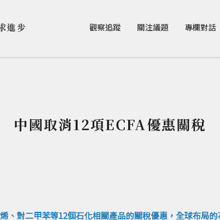
Jump to Main content
Jump to Navigation
求進步
觀察追蹤
關注議題
專欄對話
中國取消12項ECFA優惠關稅
烯、對二甲苯等12個石化相關產品的關稅優惠，全球布局的