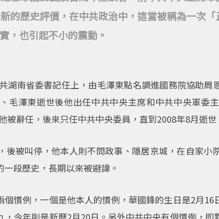
全新的歷史評價，在中共政治中，這當被稱為一次「
實，也引起不小的震動。
在中共湖南省委書記任上，由毛澤東點名調進國務院協助周
理、毛澤東逝世後他出任中共中央主席和中共中央軍委主
上他被辭任，後來只任中共中央委員，直到2008年8月逝世
，後被叫停，他本人則不問政事、隱居京城，在自家小
的一段歷史，長期以來被避諱。
兩個慣例，一個是他本人的慣例，華國鋒的生日是2月16
九，今年則是新曆2月20日。另外中共中央有個慣例，即