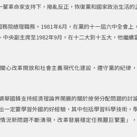
一輩革命家支持下，撥亂反正，恢復黨和國家政治生活的
任國務院總理職務。1981年6月，在黨的十一屆六中全會
中央副主席至1982年9月。在十二大到十五大，他繼
然關心改革開放和社會主義現代化建設，遵守黨的紀律，
調華國鋒支持經濟理論界開展的關於按勞分配問題的討
出一定要學習外國的好經驗，其中包括學習科學技術，
新情況新問題不斷湧現，改革發展穩定任務艱巨繁重」，