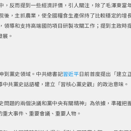
中，反而提到一些經濟評價，引人關注，除了毛澤東當
院後，主抓農業，使全國糧食生產保持了比較穩定的增
，領導和支持高端國防項目研製攻關工作；提到主政時
發展。
伸到黨史領域。中共總書記
習近平
日前首度提出「建立
導中共黨史話語權，建立「習核心黨史觀」的政治意味。
史問題的兩個決議和黨中央有關精神」為依據，準確把
的重大事件、重要會議、重要人物。