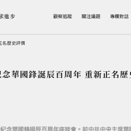
Jump to Main content
Jump to Navigation
求進步
觀察追蹤
關注議題
專欄對話
正名歷史評價
紀念華國鋒誕辰百周年 重新正名歷
行紀念華國鋒誕辰百周年座談會。前中共中央主席華