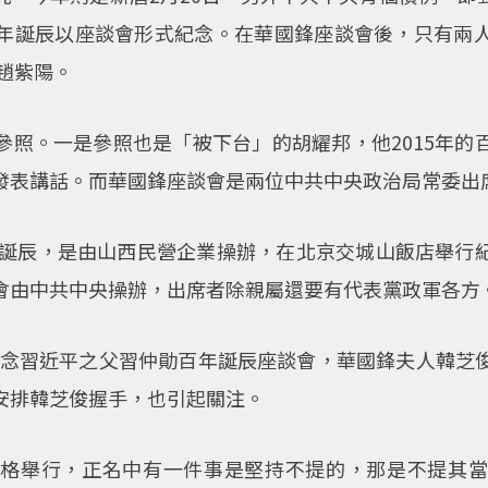
年誕辰以座談會形式紀念。在華國鋒座談會後，只有兩
趙紫陽。
參照。一是參照也是「被下台」的胡耀邦，他2015年的
發表講話。而華國鋒座談會是兩位中共中央政治局常委出
九十誕辰，是由山西民營企業操辦，在北京交城山飯店舉行
會由中共中央操辦，出席者除親屬還要有代表黨政軍各方
月紀念習近平之父習仲勛百年誕辰座談會，華國鋒夫人韓
安排韓芝俊握手，也引起關注。
規格舉行，正名中有一件事是堅持不提的，那是不提其當