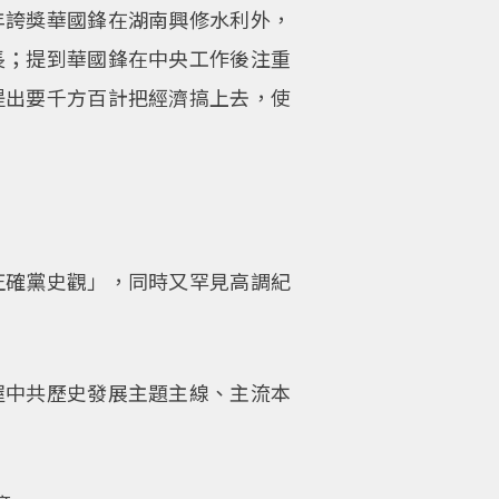
年誇獎華國鋒在湖南興修水利外，
長；提到華國鋒在中央工作後注重
提出要千方百計把經濟搞上去，使
正確黨史觀」，同時又罕見高調紀
握中共歷史發展主題主線、主流本