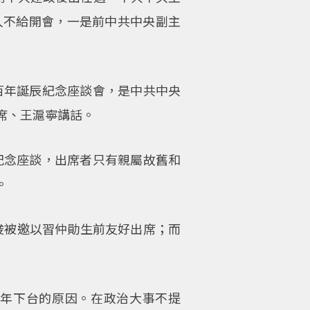
人不給開會，一是前中共中央副主
百年誕辰紀念座談會，是中共中央
席、王滬寧講話。
紀念座談，出席者只有親屬故舊和
。
芝俊被邀以習仲勛生前友好出席；而
年下台的原因。在政治大事不提