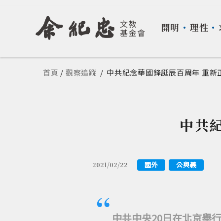
開明
・
理性
・
您在這裡
首頁
/
觀察追蹤
/
中共紀念華國鋒誕辰百周年 重新
中共
國外
公與義
2021/02/22
中共中央20日在北京舉