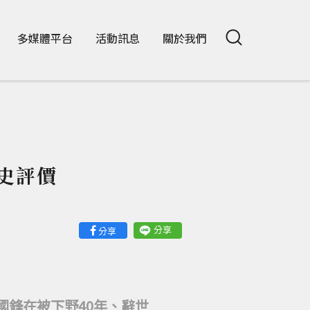
多媒體平台
活動訊息
關於我們
史評價
分享
分享
國鋒在被下野40年、辭世