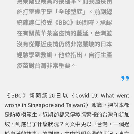
為東南亞最高的接種率。而我國疫苗
施打率幾乎是「全球墊底」。前副總
統陳建仁接受《BBC》訪問時，承認
在有關萬華茶室疫情的蔓延，台灣並
沒有從鄰近疫情仍然非常嚴峻的日本
經驗學到教訓，他並指出，自行生產
疫苗對台灣非常重要。
《BBC》新聞網20日以〈Covid-19: What went
wrong in Singapore and Taiwan?〉報導，探討本都
是防疫模範生，近期卻都又傳疫情警報的台灣和新加
坡，到底出了什麼狀況？內文中更以「台灣，一個過
於自滿的故事」為副標，文中說明台灣的狀況，直言