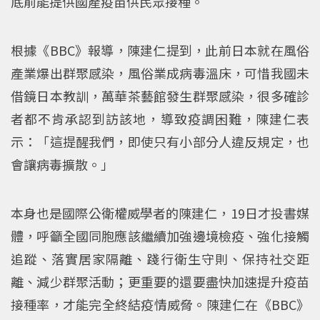
底前能提供國產疫苗供民眾接種。
根據《BBC》報導，陳建仁提到，此前日本就在風俗
產業爆出群聚感染，風俗業成病毒溫床，可惜我國未
借鏡日本教訓，萬華茶藝館發生群聚感染，很多確診
者都不肯承認到訪該地，導致疫調困難，陳建仁表
示：「這提醒我們，即使只有小部分人違反規定，也
會讓病毒擴散。」
本身也是國際公衛權威學者的陳建仁，19日才投書媒
體，呼籲全國同胞應該繼續加強邊境檢疫、強化接觸
追蹤、落實居家隔離、踐行衛生守則、保持社交距
離、減少群聚活動；更重要的還要盡快加速提升疫苗
接種率，才能完全終結疫情威脅。陳建仁在《BBC》