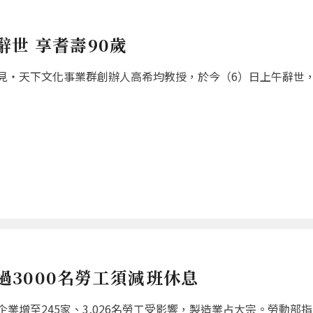
世 享耆壽90歲
‧天下文化事業群創辦人高希均教授，於今（6）日上午辭世，享耆
超過3000名勞工須減班休息
增至245家、3,026名勞工受影響，製造業占大宗。勞動部指出