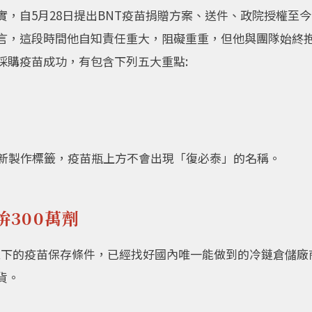
，自5月28日提出BNT疫苗捐贈方案、送件、政院授權至
言，這段時間他自知責任重大，阻礙重重，但他與團隊始終
採購疫苗成功，有包含下列五大重點:
重新製作標籤，疫苗瓶上方不會出現「復必泰」的名稱。
300萬劑
C以下的疫苗保存條件，已經找好國內唯一能做到的冷鏈倉儲廠
貨。