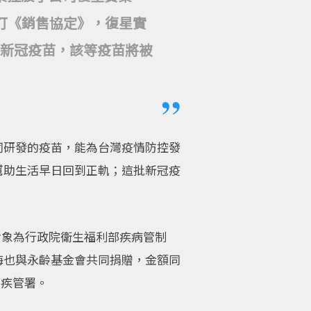
訂《銷售協定》，復星實
A新冠疫苗，該等疫苗將被
h共同研發的疫苗，能為台灣疫情防控發
幫助生活早日回到正軌；這批新冠疫
對象為行政院衛生福利部疾病管制
海也與永齡基金會共同捐贈，金額同
部疾管署。