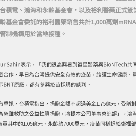
台積電、鴻海和永齡基金會，以及裕利醫藥正式簽
齡基金會委託的裕利醫藥銷售共計1,000萬劑mRN
管制機構用於當地接種。
ur Sahin表示，「我們很高興看到復星醫藥與BioNTec
密合作，早日為台灣提供安全有效的疫苗，維護生命健康、
示BNT原廠，都有參與疫苗採購的談判。
布重訊，台積電指出，捐贈金額不超過美金1.75億元，受贈
為急難救助之公益性質捐贈，將提本公司董事會追認」。鴻
負責其中的1.05億元、永齡約7000萬元，疫苗同樣捐給衛福