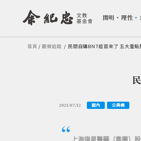
開明
・
理性
・
您在這裡
首頁
/
觀察追蹤
/
民間自購BNT疫苗來了 五大重點
國內
公與義
2021/07/12
上海復星醫藥（集團）股份