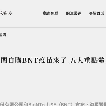
Jump to Main content
Jump to Navigation
求進步
觀察追蹤
關注議題
專欄對話
釐清
民間自購BNT疫苗來了 五大重點釐
有限公司和BioNTech SE（BNT）宣布，復星