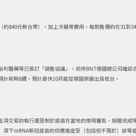
（約840元新台幣），加上冷鏈等費用，每劑售價約在31到3
裕利醫藥等已簽訂「銷售協議」，尚待BNT德國總公司確認
預計耗時8週，預計最快10月能從德國原廠出貨抵台。
此項交易的執行還受制於疫苗在當地的使用獲批、捐贈完成
」項下mRNA新冠疫苗的供應進度受（包括但不限於）該等