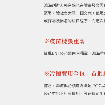
鴻海創辦人郭台銘也在臉書發文證實
簽署，給社會大眾一個交代。他坦
成採購及捐贈的法律程序。而這次
※疫苗標籤重製
這批BNT疫苗將由台積電、鴻海
※冷鏈費用全包，首批拚
據悉，鴻海與台積電為滿足-70˚
疫苗並包下所有費用，等待疫苗出