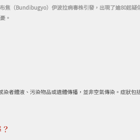
迪布焦（Bundibugyo）伊波拉病毒株引發，出現了逾80
憂。
感染者體液、污染物品或遺體傳播，並非空氣傳染。症狀包
率？