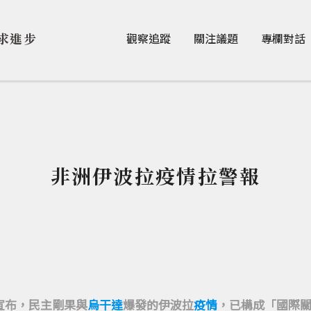
Jump to Main content
Jump to Navigation
求進步
觀察追蹤
關注議題
專欄對話
非洲伊波拉疫情拉警報
宣布，民主剛果與
烏干達
爆發的伊波拉
疫情
，已構成「國際