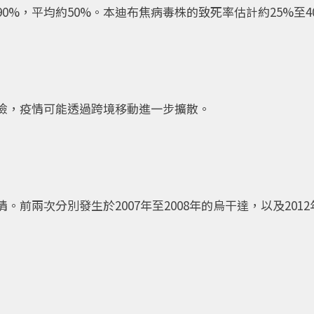
90%，平均約50%。本迪布焦病毒株的致死率估計約25%至4
？
險，疫情可能透過跨境移動進一步擴散。
？
前兩次分別發生於2007年至2008年的烏干達，以及2012
？