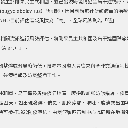
要發生於剛果民主共和國，並已出現跨境傳播至烏干達情形。
ndibugyo ebolavirus）所引起，因目前尚無針對該病
WHO目前評估區域風險為「高」、全球風險則為「低」。
際相關資訊進行風險評估，將剛果民主共和國及烏干達國際旅
Alert）」。
國整體威脅風險仍低，惟考量國際人員往來與全球交通便利
、醫療通報及防疫整備工作。
共和國、烏干達及周邊疫情地區，應採取加強防護措施。疾
管理21天，如出現發燒、倦怠、肌肉痠痛、嘔吐、腹瀉或出血
時可撥打1922防疫專線，由疾管署區管制中心協同所在地衛