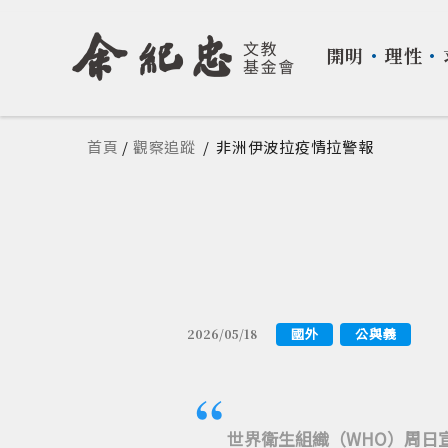
開明
・
理性
・
您在這裡
首頁
/
觀察追蹤
/
非洲伊波拉疫情拉警報
國外
公與義
2026/05/18
世界衛生組織（WHO）周日