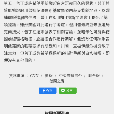
第五，普丁或許希望重新燃起白宮沉寂已久的興趣。普丁希
望能夠說服川普迫使澤連斯基放棄頓內茨克剩餘地區，以彌
補前線進展的停滯。普丁在8月的阿拉斯加峰會上提出了這
項提議，雖然美國對此進行了考慮，但川普最終並未強迫烏
克蘭接受。普丁在週末發表了相關言論，並暗示他可能與德
國前總理格哈德·施羅德合作進行調解，但沒有任何跡象表
明俄羅斯的強硬要求有所緩和。川普一直被伊朗危機分散了
注意力，但普丁或許希望透過新的措辭重新與白宮接觸，即
便沒有其他目的。
資訊來源 ：
CNN
衛報
中央廣播電台
聯合報
德國之聲
分享
分享
返回新聞列表