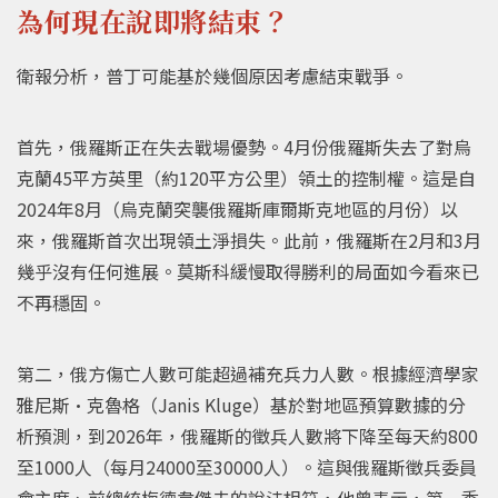
為何現在說即將結束？
衛報分析，普丁可能基於幾個原因考慮結束戰爭。
首先，俄羅斯正在失去戰場優勢。4月份俄羅斯失去了對烏
克蘭45平方英里（約120平方公里）領土的控制權。這是自
2024年8月（烏克蘭突襲俄羅斯庫爾斯克地區的月份）以
來，俄羅斯首次出現領土淨損失。此前，俄羅斯在2月和3月
幾乎沒有任何進展。莫斯科緩慢取得勝利的局面如今看來已
不再穩固。
第二，俄方傷亡人數可能超過補充兵力人數。根據經濟學家
雅尼斯·克魯格（Janis Kluge）基於對地區預算數據的分
析預測，到2026年，俄羅斯的徵兵人數將下降至每天約800
至1000人（每月24000至30000人）。這與俄羅斯徵兵委員
會主席、前總統梅德韋傑夫的說法相符，他曾表示，第一季