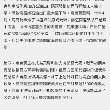
克和烏斯季盧加的石油出口碼頭發動遠程飛彈和無人機攻
擊，導致俄羅斯石油出口量大幅下降。烏克蘭聲稱，今年4
月，烏克蘭轟炸了14座煉油廠或碼頭，而這兩座碼頭只是其
中兩處。據卡內基基金會的謝爾蓋·瓦庫連科稱，日出口量
已從520萬桶降至350萬桶。目前油價高漲仍能打平出口下
降，但若美伊達成協議開放海峽導致油價下跌，情勢就會轉
變。
第四，烏克蘭正在成為飛彈和無人機超級大國。戰爭初期烏
克蘭依賴西方軍事裝備與訓練，但西方國家武器缺口促使烏
克蘭投入自身技術與設備。除了上述針對石油設施的無人機
攻擊，烏克蘭宣稱新款攔截飛彈已在三月擊落33000價無人
機，並輸出技術到面對伊朗攻擊的中東國家。澤倫斯基甚至
公告法令「阻止無人機攻擊俄羅斯閱兵」。