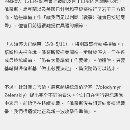
Peskov）12日在記者會上被問及普丁日前的言論時表示，
俄羅斯、烏克蘭以及美國已針對和平協議進行了若干三方協
商，這些準備工作「讓我們足以判斷（戰爭）確實已接近尾
聲」，儘管目前還很難提供具體的細節。
「人道停火已結束（5/9~5/11），特別軍事行動將持續。」
培斯科夫補充說，俄羅斯歡迎美國進一步斡旋停火，但在達
成最終協議前，「仍有大量準備工作要做」。他還說，只要
基輔與澤倫斯基「做出必要決定」，衝突隨時可以結束。
不過，針對俄方言論，烏克蘭總統澤倫斯基（Volodymyr
Zelenskiy）提出完全不同的看法。他11日在例行視訊演說
中表示，前線仍在持續交戰，「俄羅斯沒有想要結束這場戰
爭。我們很遺憾地正為新一波攻擊作準備」。