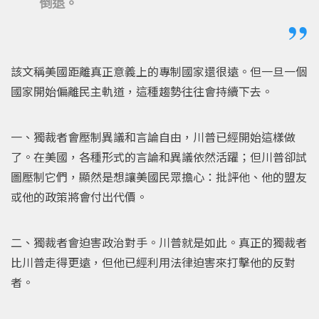
倒退。
該文稱美國距離真正意義上的專制國家還很遠。但一旦一個
國家開始偏離民主軌道，這種趨勢往往會持續下去。
一、獨裁者會壓制異議和言論自由，川普已經開始這樣做
了。在美國，各種形式的言論和異議依然活躍；但川普卻試
圖壓制它們，顯然是想讓美國民眾擔心：批評他、他的盟友
或他的政策將會付出代價。
二、獨裁者會迫害政治對手。川普就是如此。真正的獨裁者
比川普走得更遠，但他已經利用法律迫害來打擊他的反對
者。