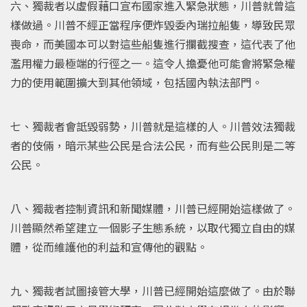
六、獨裁者以虛假藉口宣布國家進入緊急狀態，川普就曾這
樣做過。川普不經正當程序便炸毀委內瑞拉船隻，導致民眾
喪命，而美國本可以對這些船隻進行攔截搜查，這代表了他
濫用權力最極端的行徑之一。這令人擔憂他可能會將緊急權
力的使用範圍擴大到其他領域，包括國內執法部門。
七、獨裁者會詆毀弱勢，川普就是這樣的人。川普效法獨裁
者的伎倆，暗示某些公民是合法公民，而有些公民則是二等
公民。
八、獨裁者控制資訊和新聞媒體，川普已經開始這樣做了。
川普顯然希望建立一個影子生態系統，以取代獨立自由的媒
體，從而維護他的利益和宣傳他的觀點。
九、獨裁者試圖接管大學，川普已經開始這麼做了。由於聯