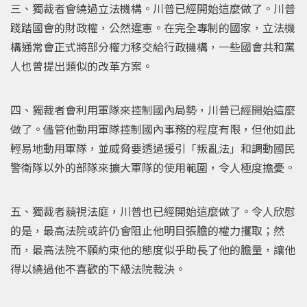
三、獨裁者會繞過立法機構。川普已經開始這麼做了。川普
踐踏國會的財政權，公然違憲。在完全專制的國家，立法機
構通常會正式將部分權力移交給行政機構，一些國會共和黨
人也曾提出類似的改革方案。
四、獨裁者會利用軍隊來控制國內局勢，川普已經開始這麼
做了。儘管他動用軍隊控制國內事務的程度有限，但他如此
輕易地動用軍隊，並威脅要透過援引「叛亂法」和調動國民
警衛隊以外的部隊來擴大軍隊的使用範圍，令人極度擔憂。
五、獨裁者藐視法庭，川普也已經開始這麼做了。令人欣慰
的是，最高法院或許仍會阻止他明目張膽的權力攫取；然
而，最高法院不願約束他的態度似乎助長了他的膽量，讓他
得以繞過他不喜歡的下級法院裁決。